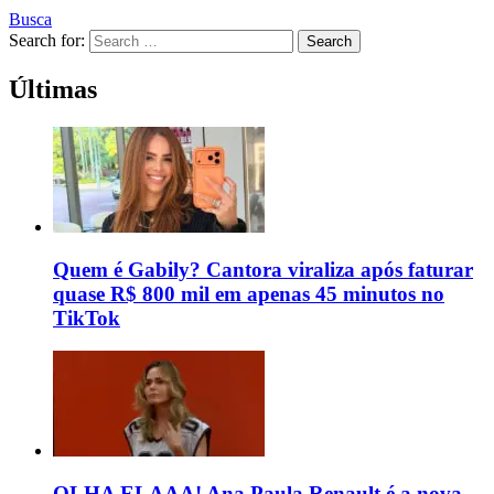
Busca
Search for:
Search
Últimas
Quem é Gabily? Cantora viraliza após faturar
quase R$ 800 mil em apenas 45 minutos no
TikTok
OLHA ELAAA! Ana Paula Renault é a nova