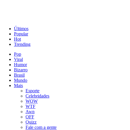
Últimos
Popular
Hot
Trending
Pop
Viral
Humor
Bizarro
Brasil
Mundo
Mais
Esporte
Celebridades
WOW
WTF
Awn
OFF
Quizz
Fale com a gente