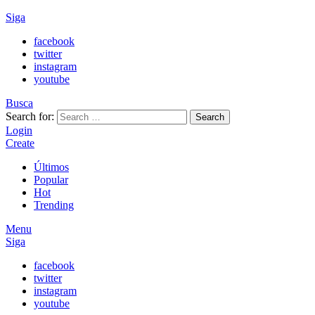
Siga
facebook
twitter
instagram
youtube
Busca
Search for:
Search
Login
Create
Últimos
Popular
Hot
Trending
Menu
Siga
facebook
twitter
instagram
youtube