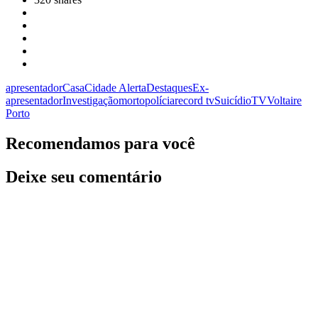
apresentador
Casa
Cidade Alerta
Destaques
Ex-
apresentador
Investigação
morto
polícia
record tv
Suicídio
TV
Voltaire
Porto
Recomendamos para você
Deixe seu comentário