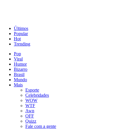
Últimos
Popular
Hot
Trending
Pop
Viral
Humor
Bizarro
Brasil
Mundo
Mais
Esporte
Celebridades
WOW
WTF
Awn
OFF
Quizz
Fale com a gente