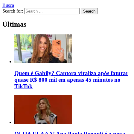
Busca
Search for:
Search
Últimas
Quem é Gabily? Cantora viraliza após faturar
quase R$ 800 mil em apenas 45 minutos no
TikTok
OLHA ELAAA! Ana Paula Renault é a nova