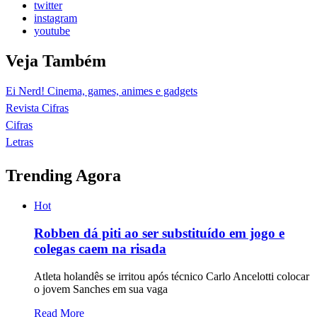
twitter
instagram
youtube
Veja Também
Ei Nerd! Cinema, games, animes e gadgets
Revista Cifras
Cifras
Letras
Trending Agora
Hot
Robben dá piti ao ser substituído em jogo e
colegas caem na risada
Atleta holandês se irritou após técnico Carlo Ancelotti colocar
o jovem Sanches em sua vaga
Read More