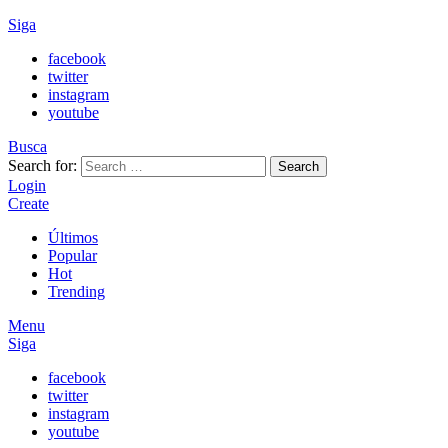
Siga
facebook
twitter
instagram
youtube
Busca
Search for:
Search
Login
Create
Últimos
Popular
Hot
Trending
Menu
Siga
facebook
twitter
instagram
youtube