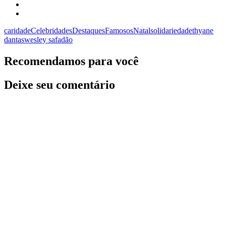
caridade
Celebridades
Destaques
Famosos
Natal
solidariedade
thyane
dantas
wesley safadão
Recomendamos para você
Deixe seu comentário