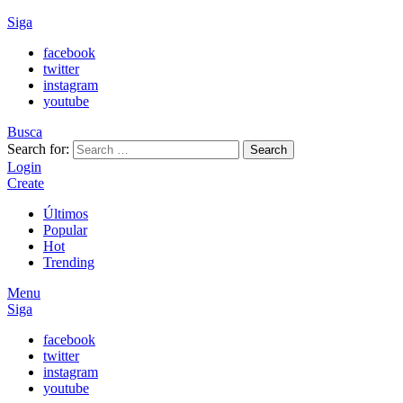
Siga
facebook
twitter
instagram
youtube
Busca
Search for:
Search
Login
Create
Últimos
Popular
Hot
Trending
Menu
Siga
facebook
twitter
instagram
youtube