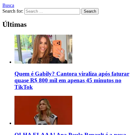
Busca
Search for:
Search
Últimas
Quem é Gabily? Cantora viraliza após faturar
quase R$ 800 mil em apenas 45 minutos no
TikTok
OLHA ELAAA! Ana Paula Renault é a nova