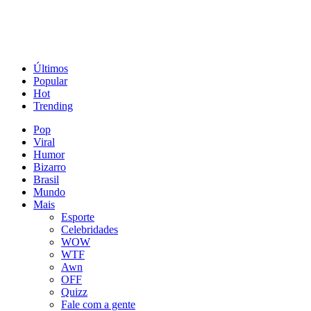
Últimos
Popular
Hot
Trending
Pop
Viral
Humor
Bizarro
Brasil
Mundo
Mais
Esporte
Celebridades
WOW
WTF
Awn
OFF
Quizz
Fale com a gente