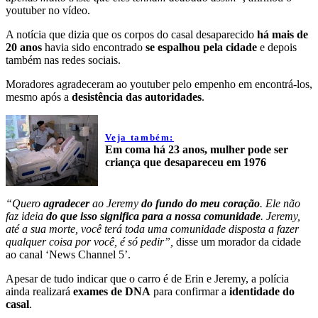
youtuber no vídeo.
A notícia que dizia que os corpos do casal desaparecido
há mais de
20 anos
havia sido encontrado
se espalhou pela cidade
e depois
também nas redes sociais.
Moradores agradeceram ao youtuber pelo empenho em encontrá-los,
mesmo após a
desistência das autoridades
.
Veja também:
Em coma há 23 anos, mulher pode ser
criança que desapareceu em 1976
“Quero
agradecer
ao Jeremy
do fundo do meu coração
. Ele não
faz ideia
do que isso significa para a nossa comunidade
. Jeremy,
até a sua morte, você terá toda uma comunidade disposta a fazer
qualquer coisa por você, é só pedir”,
disse um morador da cidade
ao canal ‘News Channel 5’.
Apesar de tudo indicar que o carro é de Erin e Jeremy, a polícia
ainda realizará
exames de DNA
para confirmar a
identidade do
casal
.