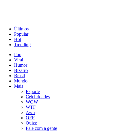
Últimos
Popular
Hot
Trending
Pop
Viral
Humor
Bizarro
Brasil
Mundo
Mais
Esporte
Celebridades
WOW
WTF
Awn
OFF
Quizz
Fale com a gente