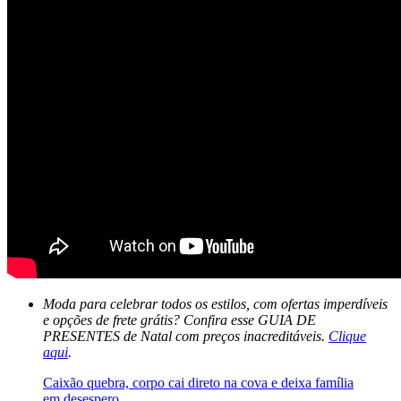
Moda para celebrar todos os estilos, com ofertas imperdíveis
e opções de frete grátis? Confira esse GUIA DE
PRESENTES de Natal com preços inacreditáveis.
Clique
aqui
.
Caixão quebra, corpo cai direto na cova e deixa família
em desespero