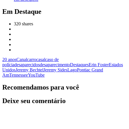
Em Destaque
320
shares
20 anos
Canal
carro
casal
caso de
polícia
desaparecidos
desaparecimento
Destaques
Erin Foster
Estados
Unidos
Jeremy Bechtel
Jeremy Sides
Lago
Pontiac Grand
Am
Tennessee
YouTube
Recomendamos para você
Deixe seu comentário