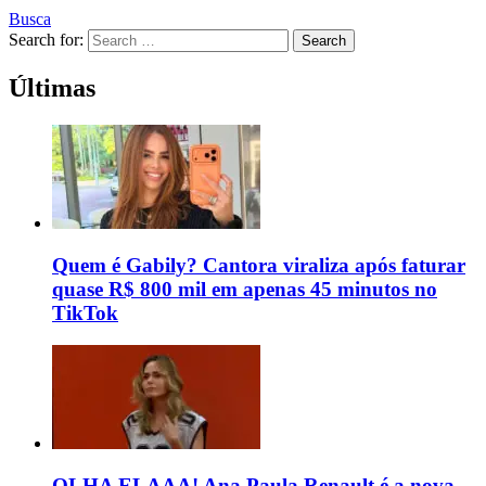
Busca
Search for:
Search
Últimas
Quem é Gabily? Cantora viraliza após faturar
quase R$ 800 mil em apenas 45 minutos no
TikTok
OLHA ELAAA! Ana Paula Renault é a nova