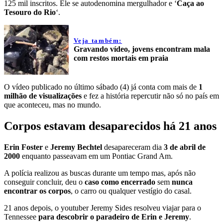
125 mil inscritos. Ele se autodenomina mergulhador e ‘
Caça ao
Tesouro do Rio
‘.
Veja também:
Gravando vídeo, jovens encontram mala
com restos mortais em praia
O vídeo publicado no último sábado (4) já conta com mais de
1
milhão de visualizações
e fez a história repercutir não só no país em
que aconteceu, mas no mundo.
Corpos estavam desaparecidos há 21 anos
Erin Foster
e
Jeremy Bechtel
desapareceram dia
3 de abril de
2000
enquanto passeavam em um Pontiac Grand Am.
A polícia realizou as buscas durante um tempo mas, após não
conseguir concluir, deu o
caso como encerrado
sem
nunca
encontrar os corpos
, o carro ou qualquer vestígio do casal.
21 anos depois, o youtuber Jeremy Sides resolveu viajar para o
Tennessee
para descobrir o paradeiro de Erin e Jeremy
.