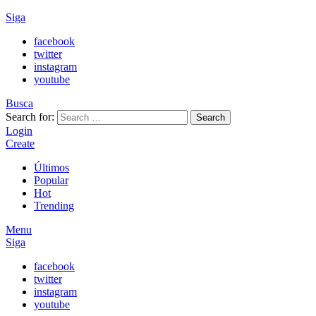
Siga
facebook
twitter
instagram
youtube
Busca
Search for:
Search
Login
Create
Últimos
Popular
Hot
Trending
Menu
Siga
facebook
twitter
instagram
youtube