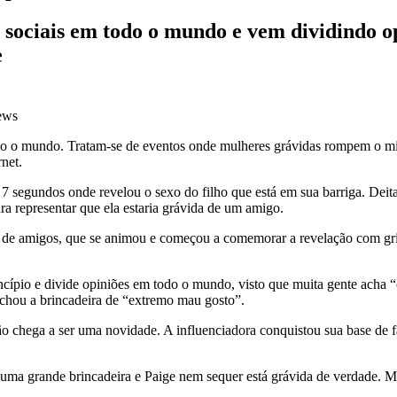
sociais em todo o mundo e vem dividindo op
e
ews
 o mundo. Tratam-se de eventos onde mulheres grávidas rompem o mist
net.
 7 segundos onde revelou o sexo do filho que está em sua barriga. Deit
a representar que ela estaria grávida de um amigo.
upo de amigos, que se animou e começou a comemorar a revelação com gr
rincípio e divide opiniões em todo o mundo, visto que muita gente acha 
achou a brincadeira de “extremo mau gosto”.
ão chega a ser uma novidade. A influenciadora conquistou sua base de f
uma grande brincadeira e Paige nem sequer está grávida de verdade. Mai