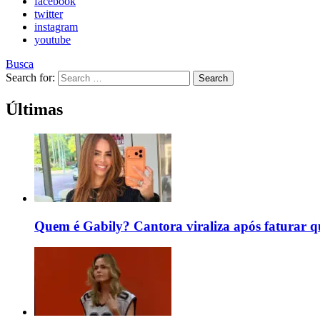
facebook
twitter
instagram
youtube
Busca
Search for:
Search
Últimas
Quem é Gabily? Cantora viraliza após faturar 