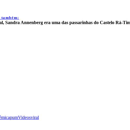
a também:
al, Sandra Annenberg era uma das passarinhas do Castelo Rá-T
êmica
pum
Videos
viral