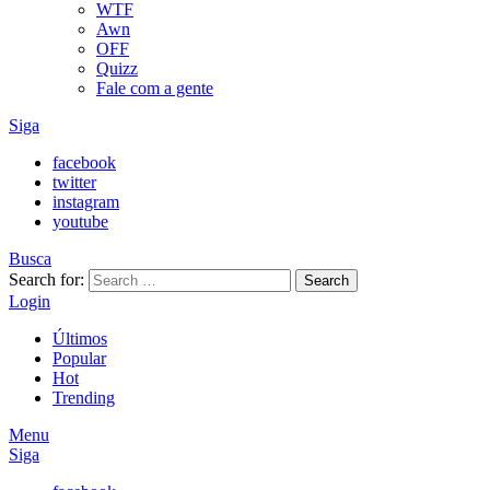
WTF
Awn
OFF
Quizz
Fale com a gente
Siga
facebook
twitter
instagram
youtube
Busca
Search for:
Search
Login
Últimos
Popular
Hot
Trending
Menu
Siga