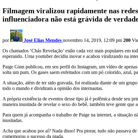
Filmagem viralizou rapidamente nas redes 
influenciadora não está grávida de verdad
por
José Elias Mendes
novembro 14, 2019, 12:09 pm
200
Vi
Os chamados ‘Chás Revelação’ estão cada vez mais populares em todo
esperando. Uma youtuber decidiu inovar e acabou viralizando na inter
Paige Ginn publicou, em seu perfil do Instagram, um vídeo de apenas
solta um pum. Os gases saem enfeitados com um pó colorido, azul, par
A situação, além de ter sido gravada, foi realizada diante de um gr
todo o mundo e dividiram a opinião dos internautas.
A própria existência de eventos desse tipo já é polêmica desde seu p
maneira inusitada de revelar o sexo do bebê, também teve gente que 
Para quem já acompanha o trabalho de Paige na internet, a situação n
inusitadas.
Acha que acabou por aí? Nada disso! Pra piorar, tudo não passava de 
comemorou o sucesso da piada.