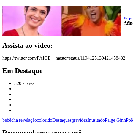
Vej
Afin
Assista ao vídeo:
https://twitter.com/PAIGE__master/status/1194125139421458432
Em Destaque
320
shares
bebê
chá revelação
colorido
Destaques
gravidez
Inusitado
Paige Ginn
Pol
Recomendamos para você