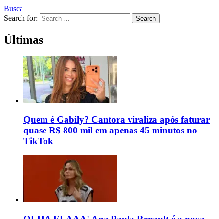
Busca
Search for:
Search
Últimas
Quem é Gabily? Cantora viraliza após faturar
quase R$ 800 mil em apenas 45 minutos no
TikTok
OLHA ELAAA! Ana Paula Renault é a nova