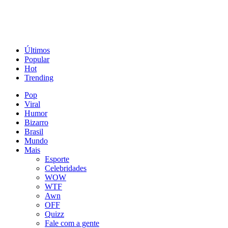
Últimos
Popular
Hot
Trending
Pop
Viral
Humor
Bizarro
Brasil
Mundo
Mais
Esporte
Celebridades
WOW
WTF
Awn
OFF
Quizz
Fale com a gente