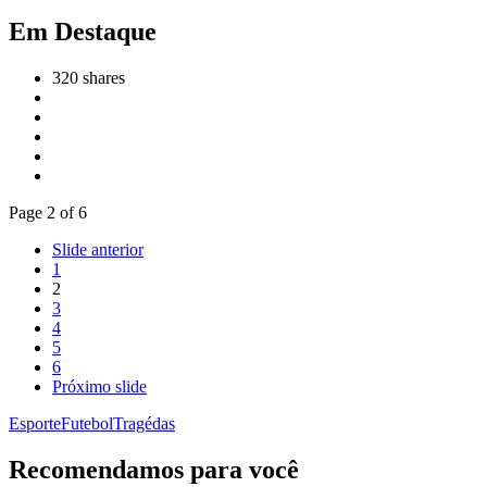
Em Destaque
320
shares
Page 2 of 6
Slide anterior
1
2
3
4
5
6
Próximo slide
Esporte
Futebol
Tragédas
Recomendamos para você