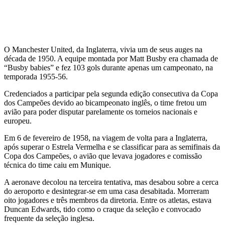
O Manchester United, da Inglaterra, vivia um de seus auges na
década de 1950. A equipe montada por Matt Busby era chamada de
“Busby babies” e fez 103 gols durante apenas um campeonato, na
temporada 1955-56.
Credenciados a participar pela segunda edição consecutiva da Copa
dos Campeões devido ao bicampeonato inglês, o time fretou um
avião para poder disputar parelamente os torneios nacionais e
europeu.
Em 6 de fevereiro de 1958, na viagem de volta para a Inglaterra,
após superar o Estrela Vermelha e se classificar para as semifinais da
Copa dos Campeões, o avião que levava jogadores e comissão
técnica do time caiu em Munique.
A aeronave decolou na terceira tentativa, mas desabou sobre a cerca
do aeroporto e desintegrar-se em uma casa desabitada. Morreram
oito jogadores e três membros da diretoria. Entre os atletas, estava
Duncan Edwards, tido como o craque da seleção e convocado
frequente da seleção inglesa.