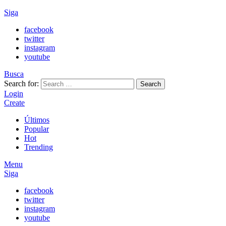
Siga
facebook
twitter
instagram
youtube
Busca
Search for:
Search
Login
Create
Últimos
Popular
Hot
Trending
Menu
Siga
facebook
twitter
instagram
youtube