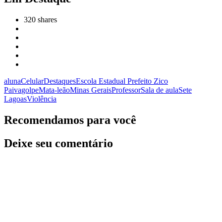
320
shares
aluna
Celular
Destaques
Escola Estadual Prefeito Zico
Paiva
golpe
Mata-leão
Minas Gerais
Professor
Sala de aula
Sete
Lagoas
Violência
Recomendamos para você
Deixe seu comentário