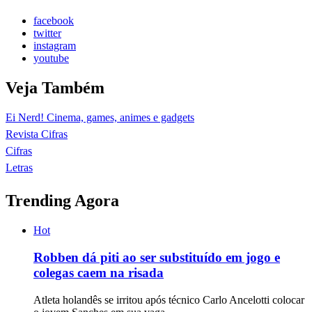
facebook
twitter
instagram
youtube
Veja Também
Ei Nerd! Cinema, games, animes e gadgets
Revista Cifras
Cifras
Letras
Trending Agora
Hot
Robben dá piti ao ser substituído em jogo e
colegas caem na risada
Atleta holandês se irritou após técnico Carlo Ancelotti colocar