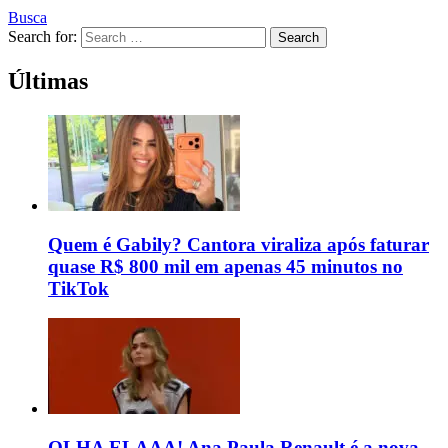
Busca
Search for:
Search
Últimas
Quem é Gabily? Cantora viraliza após faturar
quase R$ 800 mil em apenas 45 minutos no
TikTok
OLHA ELAAA! Ana Paula Renault é a nova