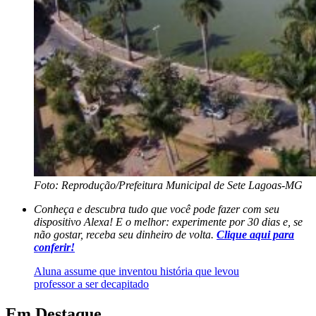
Foto: Reprodução/Prefeitura Municipal de Sete Lagoas-MG
Conheça e descubra tudo que você pode fazer com seu
dispositivo Alexa! E o melhor: experimente por 30 dias e, se
não gostar, receba seu dinheiro de volta.
Clique aqui para
conferir!
Aluna assume que inventou história que levou
professor a ser decapitado
Em Destaque