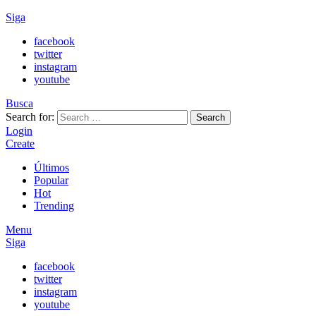
Siga
facebook
twitter
instagram
youtube
Busca
Search for:
Search
Login
Create
Últimos
Popular
Hot
Trending
Menu
Siga
facebook
twitter
instagram
youtube