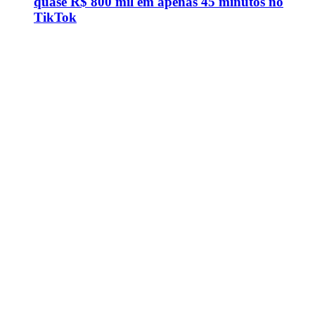
quase R$ 800 mil em apenas 45 minutos no
TikTok