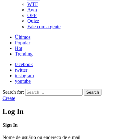
WTF
Awn
OFF
Quizz
Fale com a gente
Últimos
Popular
Hot
Trending
facebook
twitter
instagram
youtube
Search for:
Search
Create
Log In
Sign In
Nome de usuário ou endereço de e-mail