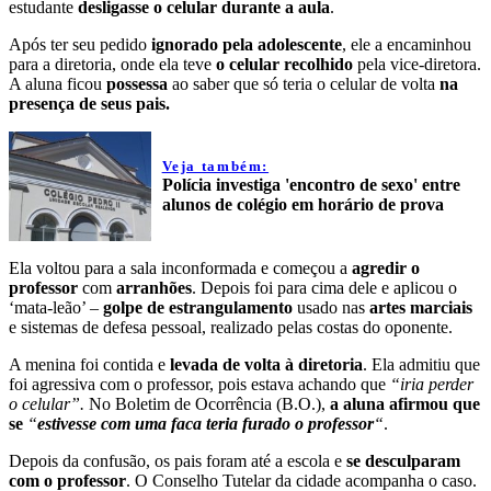
estudante
desligasse o celular durante a aula
.
Após ter seu pedido
ignorado pela adolescente
, ele a encaminhou
para a diretoria, onde ela teve
o celular recolhido
pela vice-diretora.
A aluna ficou
possessa
ao saber que só teria o celular de volta
na
presença de seus pais.
Veja também:
Polícia investiga 'encontro de sexo' entre
alunos de colégio em horário de prova
Ela voltou para a sala inconformada e começou a
agredir o
professor
com
arranhões
. Depois foi para cima dele e aplicou o
‘mata-leão’ –
golpe de estrangulamento
usado nas
artes marciais
e sistemas de defesa pessoal, realizado pelas costas do oponente.
A menina foi contida e
levada de volta à diretoria
. Ela admitiu que
foi agressiva com o professor, pois estava achando que
“iria perder
o celular”.
No Boletim de Ocorrência (B.O.),
a aluna afirmou que
se
“
estivesse com uma faca teria furado o professor
“
.
Depois da confusão, os pais foram até a escola e
se desculparam
com o professor
. O Conselho Tutelar da cidade acompanha o caso.