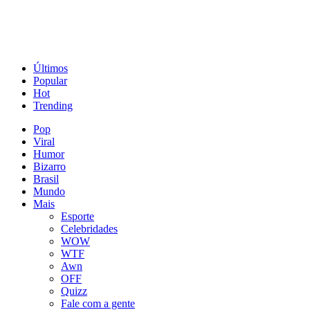
Últimos
Popular
Hot
Trending
Pop
Viral
Humor
Bizarro
Brasil
Mundo
Mais
Esporte
Celebridades
WOW
WTF
Awn
OFF
Quizz
Fale com a gente