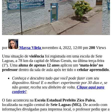
por
Maysa Vilela
novembro 4, 2022, 12:00 pm
200
Views
Uma situação de
violência
foi registrada em uma escola de Sete
Lagoas, a 78 km da capital de Minas Gerais, na última terça-feira
(1º). Uma
aluna de apenas 12 anos
aplicou um
‘mata-leão’ no
professor
dentro da sala de aula após ter tido o
celular apreendido
.
Conheça e descubra tudo que você pode fazer com seu
dispositivo Alexa! E o melhor: experimente por 30 dias e, se
não gostar, receba seu dinheiro de volta.
Clique aqui para
conferir!
O fato aconteceu na
Escola Estadual Prefeito Zico Paiva
,
localizada na região central de
Sete Lagoas (MG)
. De acordo com
informações divulgadas para imprensa local, o professor pediu que a