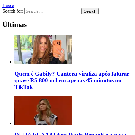
Busca
Search for:
Search
Últimas
Quem é Gabily? Cantora viraliza após faturar
quase R$ 800 mil em apenas 45 minutos no
TikTok
OLHA ELAAA! Ana Paula Renault é a nova