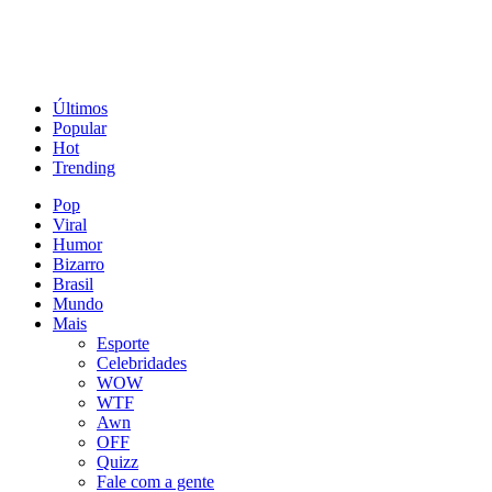
Últimos
Popular
Hot
Trending
Pop
Viral
Humor
Bizarro
Brasil
Mundo
Mais
Esporte
Celebridades
WOW
WTF
Awn
OFF
Quizz
Fale com a gente