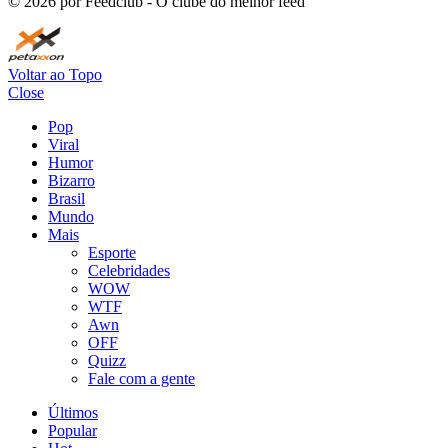
©
2026
por Feedclub - O clube do melhor feed
Voltar ao Topo
Close
Pop
Viral
Humor
Bizarro
Brasil
Mundo
Mais
Esporte
Celebridades
WOW
WTF
Awn
OFF
Quizz
Fale com a gente
Últimos
Popular