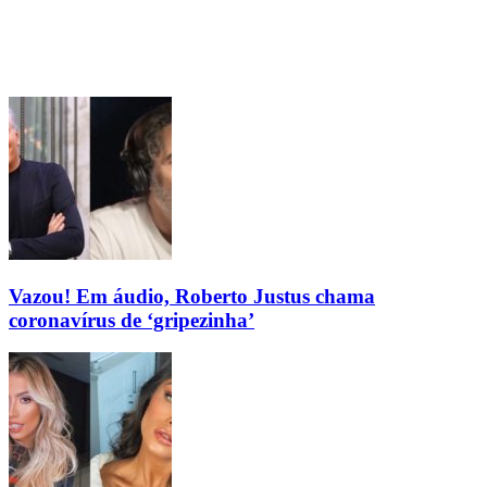
Vazou! Em áudio, Roberto Justus chama
coronavírus de ‘gripezinha’