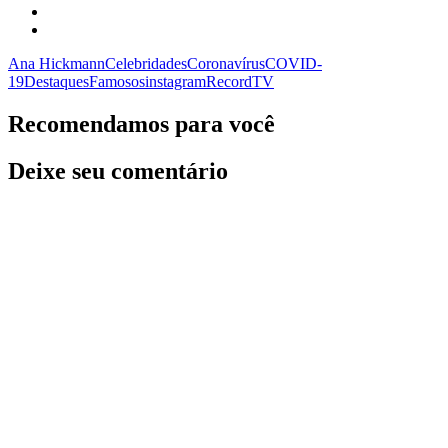
Ana Hickmann
Celebridades
Coronavírus
COVID-
19
Destaques
Famosos
instagram
Record
TV
Recomendamos para você
Deixe seu comentário