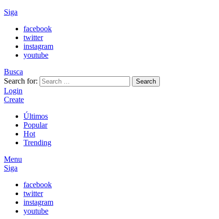
Siga
facebook
twitter
instagram
youtube
Busca
Search for:
Search
Login
Create
Últimos
Popular
Hot
Trending
Menu
Siga
facebook
twitter
instagram
youtube