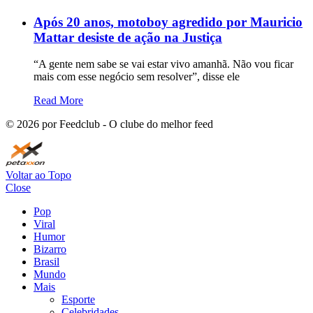
Após 20 anos, motoboy agredido por Mauricio
Mattar desiste de ação na Justiça
“A gente nem sabe se vai estar vivo amanhã. Não vou ficar
mais com esse negócio sem resolver”, disse ele
Read More
©
2026
por Feedclub - O clube do melhor feed
Voltar ao Topo
Close
Pop
Viral
Humor
Bizarro
Brasil
Mundo
Mais
Esporte
Celebridades