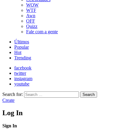
WOW
WTF
Awn
OFF
Quizz
Fale com a gente
Últimos
Popular
Hot
Trending
facebook
twitter
instagram
youtube
Search for:
Search
Create
Log In
Sign In