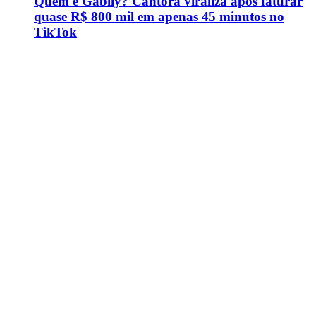
Quem é Gabily? Cantora viraliza após faturar
quase R$ 800 mil em apenas 45 minutos no
TikTok