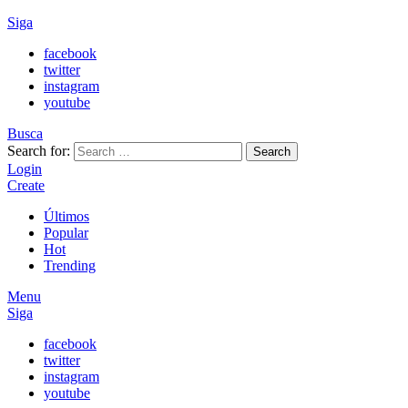
Siga
facebook
twitter
instagram
youtube
Busca
Search for:
Search
Login
Create
Últimos
Popular
Hot
Trending
Menu
Siga
facebook
twitter
instagram
youtube