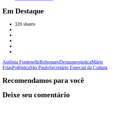
Em Destaque
320
shares
Antônia Fontenelle
Bolsonaro
Destaques
justiça
Mário
Frias
Polêmica
São Paulo
Secretário Especial da Cultura
Recomendamos para você
Deixe seu comentário