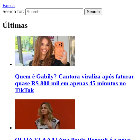
Busca
Search for:
Search
Últimas
Quem é Gabily? Cantora viraliza após faturar
quase R$ 800 mil em apenas 45 minutos no
TikTok
OLHA ELAAA! Ana Paula Renault é a nova