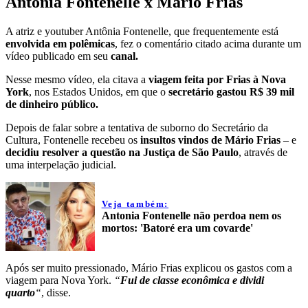
Antônia Fontenelle x Mário Frias
A atriz e youtuber Antônia Fontenelle, que frequentemente está
envolvida em polêmicas
, fez o comentário citado acima durante um
vídeo publicado em seu
canal.
Nesse mesmo vídeo, ela citava a
viagem feita por Frias à Nova
York
, nos Estados Unidos, em que o
secretário gastou R$ 39 mil
de dinheiro público.
Depois de falar sobre a tentativa de suborno do Secretário da
Cultura, Fontenelle recebeu os
insultos vindos de Mário Frias
– e
decidiu resolver a questão na Justiça de São Paulo
, através de
uma interpelação judicial.
Veja também:
Antonia Fontenelle não perdoa nem os
mortos: 'Batoré era um covarde'
Após ser muito pressionado, Mário Frias explicou os gastos com a
viagem para Nova York.
“
Fui de classe econômica e dividi
quarto
“
, disse.