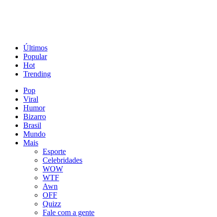
Últimos
Popular
Hot
Trending
Pop
Viral
Humor
Bizarro
Brasil
Mundo
Mais
Esporte
Celebridades
WOW
WTF
Awn
OFF
Quizz
Fale com a gente