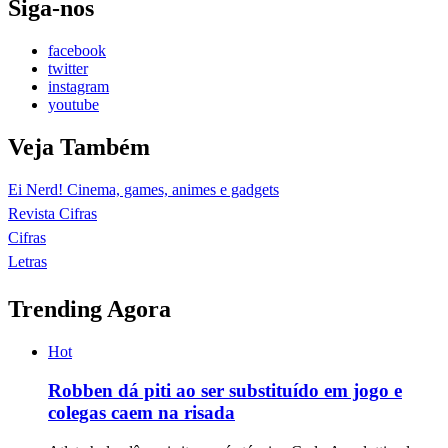
Siga-nos
facebook
twitter
instagram
youtube
Veja Também
Ei Nerd! Cinema, games, animes e gadgets
Revista Cifras
Cifras
Letras
Trending Agora
Hot
Robben dá piti ao ser substituído em jogo e
colegas caem na risada