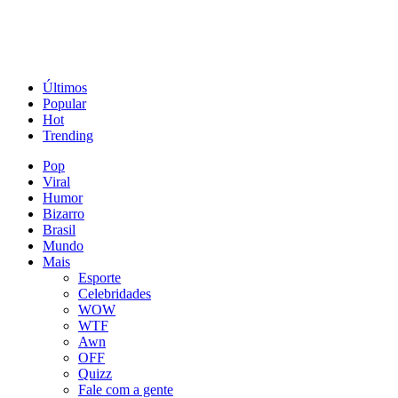
Últimos
Popular
Hot
Trending
Pop
Viral
Humor
Bizarro
Brasil
Mundo
Mais
Esporte
Celebridades
WOW
WTF
Awn
OFF
Quizz
Fale com a gente