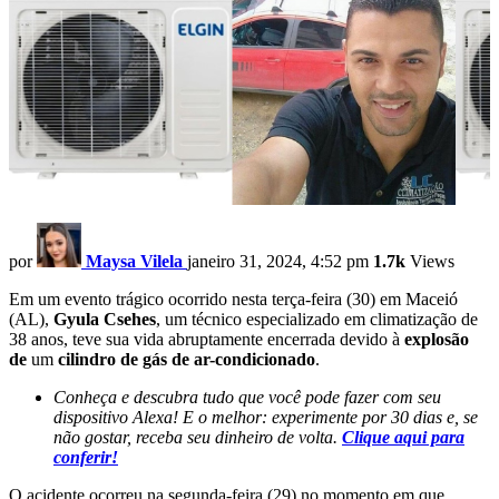
por
Maysa Vilela
janeiro 31, 2024, 4:52 pm
1.7k
Views
Em um evento trágico ocorrido nesta terça-feira (30) em Maceió
(AL),
Gyula Csehes
, um técnico especializado em climatização de
38 anos, teve sua vida abruptamente encerrada devido à
explosão
de
um
cilindro de gás de ar-condicionado
.
Conheça e descubra tudo que você pode fazer com seu
dispositivo Alexa! E o melhor: experimente por 30 dias e, se
não gostar, receba seu dinheiro de volta.
Clique aqui para
conferir!
O acidente ocorreu na segunda-feira (29) no momento em que