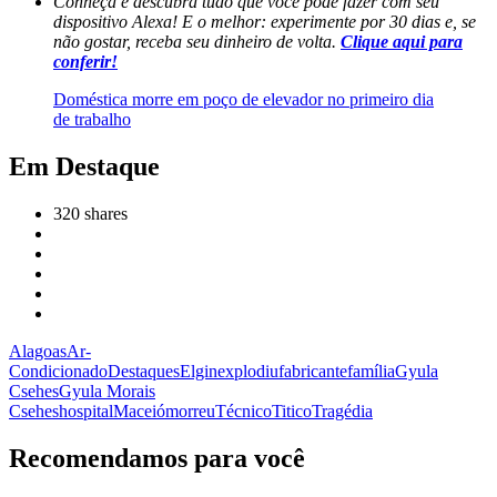
Conheça e descubra tudo que você pode fazer com seu
dispositivo Alexa! E o melhor: experimente por 30 dias e, se
não gostar, receba seu dinheiro de volta.
Clique aqui para
conferir!
Doméstica morre em poço de elevador no primeiro dia
de trabalho
Em Destaque
320
shares
Alagoas
Ar-
Condicionado
Destaques
Elgin
explodiu
fabricante
família
Gyula
Csehes
Gyula Morais
Csehes
hospital
Maceió
morreu
Técnico
Titico
Tragédia
Recomendamos para você