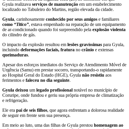
Gyula realizava
serviços de manutenção
em um estabelecimento
localizado no Tabuleiro do Martins, região elevada da cidade.
Gyula
, carinhosamente
conhecido por seus amigos
e familiares
como
“Titico”
, estava empenhado na reparação de um equipamento
de ar-condicionado quando foi surpreendido pela
explosão violenta
do cilindro de gás.
O impacto da explosão resultou em
lesões gravíssimas
para Gyula,
incluindo
deformações faciais, fratura
no
crânio
e extensas
queimaduras
.
Apesar dos esforços imediatos do Serviço de Atendimento Móvel de
Urgência (Samu) em prestar socorro, transportando-o rapidamente
ao Hospital Geral do Estado (HGE), Gyula
não resistiu
aos
ferimentos e
faleceu no dia seguinte
.
Gyula deixou
um
legado profissional
notável no município de
Coruripe, onde fundou e geriu sua própria empresa de climatização
e refrigeração.
Ele era
pai de seis filhos
, que agora enfrentam a dolorosa realidade
de seguir em frente sem sua presença.
Em meio ao luto, uma das filhas de Gyula prestou
homenagem ao