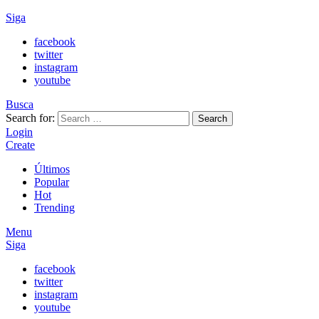
Siga
facebook
twitter
instagram
youtube
Busca
Search for:
Search
Login
Create
Últimos
Popular
Hot
Trending
Menu
Siga
facebook
twitter
instagram
youtube