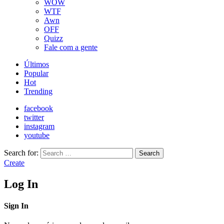
WOW
WTF
Awn
OFF
Quizz
Fale com a gente
Últimos
Popular
Hot
Trending
facebook
twitter
instagram
youtube
Search for:
Search
Create
Log In
Sign In