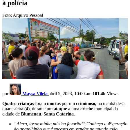
à polícia
Foto: Arquivo Pessoal
por
Maysa Vilela
abril 5, 2023, 10:00 am
101.4k
Views
Quatro crianças
foram
mortas
por um
criminoso,
na manhã desta
quarta-feira (4), durante um
ataque
a uma
creche
municipal da
cidade de
Blumenau
,
Santa Catarina
.
“Alexa, tocar minha música favorita!” Conheça a 4ª geração
do aparelhinho que é sucesso em vendas no mundo todo.