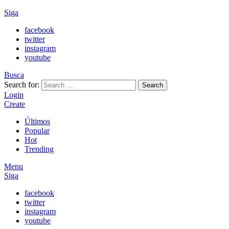
Siga
facebook
twitter
instagram
youtube
Busca
Search for:
Search
Login
Create
Últimos
Popular
Hot
Trending
Menu
Siga
facebook
twitter
instagram
youtube