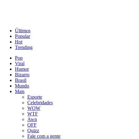
Últimos
Popular
Hot
Trending
Pop
Viral
Humor
Bizarro
Brasil
Mundo
Mais
Esporte
Celebridades
WOW
WTF
Awn
OFF
Quizz
Fale com a gente