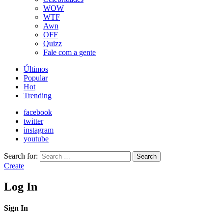
WOW
WTF
Awn
OFF
Quizz
Fale com a gente
Últimos
Popular
Hot
Trending
facebook
twitter
instagram
youtube
Search for:
Search
Create
Log In
Sign In