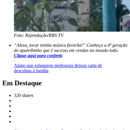
Foto: Reprodução/RBS TV
“Alexa, tocar minha música favorita!” Conheça a 4ª geração
do aparelhinho que é sucesso em vendas no mundo todo.
Clique
aqui para conferir
.
Aluno que esfaqueou professora deixou carta de
desculpas à família
Em Destaque
320
shares