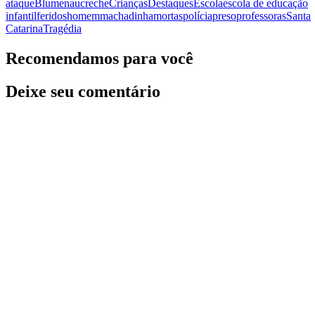
ataque
Blumenau
creche
Crianças
Destaques
Escola
escola de educação
infantil
feridos
homem
machadinha
mortas
polícia
preso
professoras
Santa
Catarina
Tragédia
Recomendamos para você
Deixe seu comentário