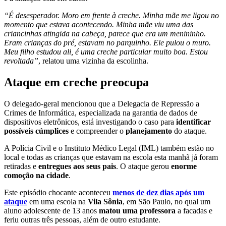
“É desesperador. Moro em frente à creche. Minha mãe me ligou no
momento que estava acontecendo. Minha mãe viu uma das
criancinhas atingida na cabeça, parece que era um menininho.
Eram crianças do pré, estavam no parquinho. Ele pulou o muro.
Meu filho estudou ali, é uma creche particular muito boa. Estou
revoltada”
, relatou uma vizinha da escolinha.
Ataque em creche preocupa
O delegado-geral mencionou que a Delegacia de Repressão a
Crimes de Informática, especializada na garantia de dados de
dispositivos eletrônicos, está investigando o caso para
identificar
possíveis cúmplices
e compreender o
planejamento
do ataque.
A Polícia Civil e o Instituto Médico Legal (IML) também estão no
local e todas as crianças que estavam na escola esta manhã já foram
retiradas e
entregues aos seus pais
. O ataque gerou
enorme
comoção na cidade
.
Este episódio chocante aconteceu
menos de dez dias após
um
ataque
em uma escola na
Vila Sônia
, em São Paulo, no qual um
aluno adolescente de 13 anos
matou uma professora
a facadas e
feriu outras três pessoas, além de outro estudante.