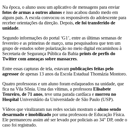
Na época, o aluno usou um aplicativo de mensagens para enviar
fotos de armas a outros alunos
e isso acabou dando medo em
alguns pais. A escola convocou os responsáveis do adolescente para
receber orientações da direção. Depois,
ele foi transferido de
unidade
.
Segundo informações do portal ‘G1’, entre as últimas semanas de
fevereiro e as primeiras de março, uma pesquisadora que tem um
grupo de estudos sobre polarização no meio digital encaminhou à
Secretaria de Segurança Pública da Bahia
prints de perfis do
Twitter com ameaças sobre massacres
.
Entre essas capturas de tela, estavam
publicações feitas pelo
agressor
de apenas 13 anos da Escola Estadual Thomázia Montoro.
Quatro professoras e um aluno foram esfaqueados na unidade, que
fica na Vila Sônia. Uma das vítimas, a professora
Elisabete
Tenreiro, de 71 anos
, teve uma parada cardíaca e
morreu no
Hospital
Universitário da Universidade de São Paulo (USP).
Vídeos que viralizaram nas redes sociais mostram o
aluno sendo
desarmado e imobilizado
por uma professora de Educação Física.
Ele permaneceu assim até ser levado por policiais ao 34° DP, onde o
caso foi registrado.