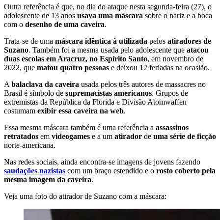
Outra referência é que, no dia do ataque nesta segunda-feira (27), o
adolescente de 13 anos
usava uma máscara
sobre o nariz e a boca
com o
desenho de uma caveira
.
Trata-se de uma
máscara idêntica à utilizada
pelos
atiradores de
Suzano
. Também foi a mesma usada pelo adolescente que
atacou
duas escolas em Aracruz, no Espírito Santo
, em novembro de
2022, que
matou quatro pessoas
e deixou 12 feriadas na ocasião.
A
balaclava da caveira
usada pelos três autores de massacres no
Brasil é símbolo de
supremacistas americanos
. Grupos de
extremistas da República da Flórida e Divisão Atomwaffen
costumam
exibir essa caveira na web
.
Essa mesma máscara também é uma referência a
assassinos
retratados
em
videogames
e a um
atirador
de
uma série de ficção
norte-americana.
Nas redes sociais, ainda encontra-se imagens de jovens fazendo
saudações nazistas
com um braço estendido e o
rosto coberto pela
mesma imagem da caveira
.
Veja uma foto do atirador de Suzano com a máscara: