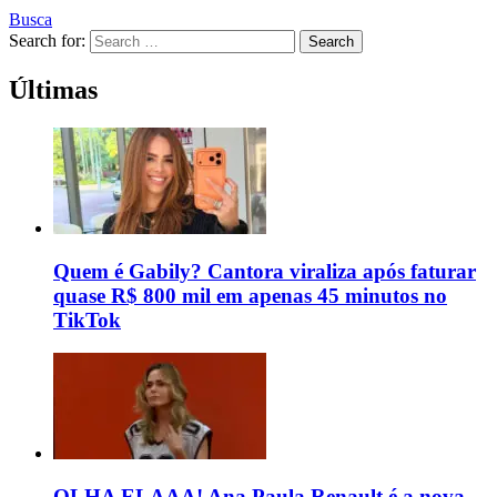
Busca
Search for:
Search
Últimas
Quem é Gabily? Cantora viraliza após faturar
quase R$ 800 mil em apenas 45 minutos no
TikTok
OLHA ELAAA! Ana Paula Renault é a nova