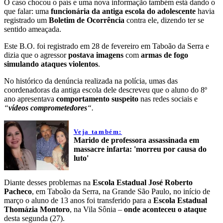
O caso chocou o país e uma nova informação também está dando o
que falar: uma
funcionária da antiga escola do adolescente
havia
registrado um
Boletim de Ocorrência
contra ele, dizendo ter se
sentido ameaçada.
Este B.O. foi registrado em 28 de fevereiro em Taboão da Serra e
dizia que o agressor
postava imagens
com
armas de fogo
simulando ataques violentos
.
No histórico da denúncia realizada na polícia, umas das
coordenadoras da antiga escola dele descreveu que o aluno do 8º
ano apresentava
comportamento suspeito
nas redes sociais e
“
vídeos comprometedores
“.
Veja também:
Marido de professora assassinada em
massacre infarta: 'morreu por causa do
luto'
Diante desses problemas na
Escola Estadual José Roberto
Pacheco
, em Taboão da Serra, na Grande São Paulo, no início de
março o aluno de 13 anos foi transferido para a
Escola Estadual
Thomázia Montoro
, na Vila Sônia –
onde aconteceu o ataque
desta segunda (27).