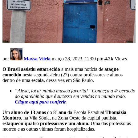
por
Maysa Vilela
março 28, 2023, 12:00 pm
4.2k
Views
O Brasil assistiu estarrecido
a mais uma notícia de
ataque
cometido
nesta segunda-feira (27) contra professores e alunos
dentro de uma
escola
, dessa vez em São Paulo.
“Alexa, tocar minha música favorita!” Conheça a 4ª geração
do aparelhinho que é sucesso em vendas no mundo todo.
Clique
aqui para conferir
.
Um
aluno de 13 anos
do
8º ano
da Escola Estadual
Thomázia
Montoro
, na Vila Sônia, na Zona Oeste da capital paulista,
esfaqueou quatro professoras e um aluno
. Uma das professoras
morreu e as outras vítimas foram hospitalizadas.