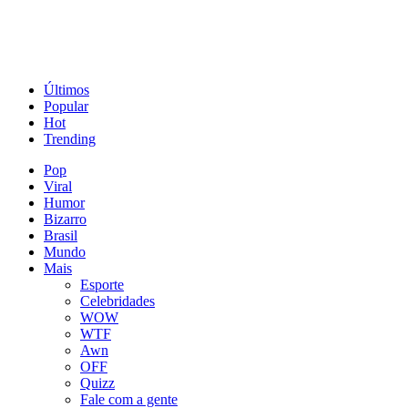
Últimos
Popular
Hot
Trending
Pop
Viral
Humor
Bizarro
Brasil
Mundo
Mais
Esporte
Celebridades
WOW
WTF
Awn
OFF
Quizz
Fale com a gente