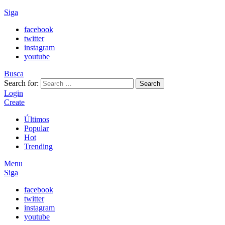
Siga
facebook
twitter
instagram
youtube
Busca
Search for:
Search
Login
Create
Últimos
Popular
Hot
Trending
Menu
Siga
facebook
twitter
instagram
youtube