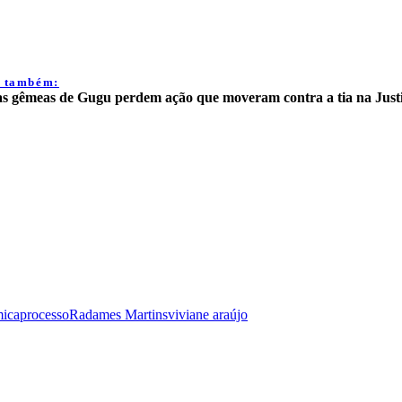
a também:
as gêmeas de Gugu perdem ação que moveram contra a tia na Just
mica
processo
Radames Martins
viviane araújo