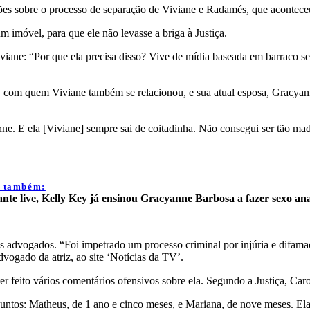
ões sobre o processo de separação de Viviane e Radamés, que acontece
m imóvel, para que ele não levasse a briga à Justiça.
viane: “Por que ela precisa disso? Vive de mídia baseada em barraco s
o, com quem Viviane também se relacionou, e sua atual esposa, Gracy
nne. E ela [Viviane] sempre sai de coitadinha. Não consegui ser tão ma
a também:
nte live, Kelly Key já ensinou Gracyanne Barbosa a fazer sexo an
 advogados. “Foi impetrado um processo criminal por injúria e difamaç
vogado da atriz, ao site ‘Notícias da TV’.
er feito vários comentários ofensivos sobre ela. Segundo a Justiça, Caro
 juntos: Matheus, de 1 ano e cinco meses, e Mariana, de nove meses. E