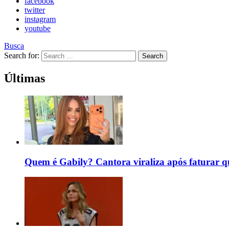
facebook
twitter
instagram
youtube
Busca
Search for:
Search
Últimas
Quem é Gabily? Cantora viraliza após faturar 