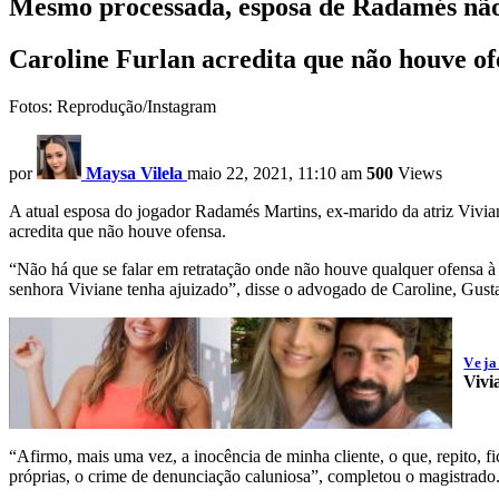
Mesmo processada, esposa de Radamés não 
Caroline Furlan acredita que não houve of
Fotos: Reprodução/Instagram
por
Maysa Vilela
maio 22, 2021, 11:10 am
500
Views
A atual esposa do jogador Radamés Martins, ex-marido da atriz Vivian
acredita que não houve ofensa.
“Não há que se falar em retratação onde não houve qualquer ofensa à 
senhora Viviane tenha ajuizado”, disse o advogado de Caroline, Gusta
Vej
Vivi
“Afirmo, mais uma vez, a inocência de minha cliente, o que, repito, f
próprias, o crime de denunciação caluniosa”, completou o magistrado