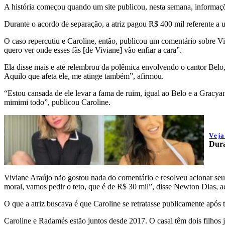
A história começou quando um site publicou, nesta semana, informaç
Durante o acordo de separação, a atriz pagou R$ 400 mil referente a u
O caso repercutiu e Caroline, então, publicou um comentário sobre Vi
quero ver onde esses fãs [de Viviane] vão enfiar a cara”.
Ela disse mais e até relembrou da polêmica envolvendo o cantor Bel
Aquilo que afeta ele, me atinge também”, afirmou.
“Estou cansada de ele levar a fama de ruim, igual ao Belo e a Gracya
mimimi todo”, publicou Caroline.
Vej
Dura
Viviane Araújo não gostou nada do comentário e resolveu acionar seus
moral, vamos pedir o teto, que é de R$ 30 mil”, disse Newton Dias, ad
O que a atriz buscava é que Caroline se retratasse publicamente após t
Caroline e Radamés estão juntos desde 2017. O casal têm dois filhos