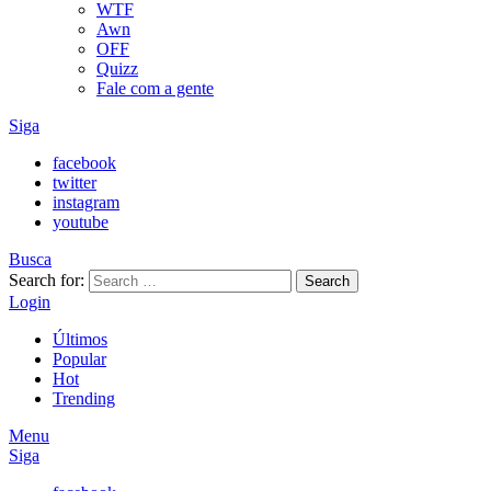
WTF
Awn
OFF
Quizz
Fale com a gente
Siga
facebook
twitter
instagram
youtube
Busca
Search for:
Search
Login
Últimos
Popular
Hot
Trending
Menu
Siga