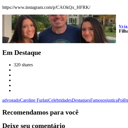
https://www.instagram.com/p/CAOkQx_HFRK/
Vej
Filh
Em Destaque
320
shares
advogado
Caroline Furlan
Celebridades
Destaques
Famosos
justiça
Polê
Recomendamos para você
Deixe seu comentário