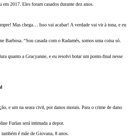
u em 2017. Eles foram casados durante dez anos.
empre! Mas chega… Isso vai acabar! A verdade vai vir à tona, e eu
anne Barbosa. “Sou casada com o Radamés, somos uma coisa só.
dura quanto a Gracyanne, e eu resolvi botar um ponto-final nesse
al
ão, e um na seara civil, por danos morais. Para o crime de dano
line Furlan será intimada a depor.
la também é mãe de Giovana, 8 anos.