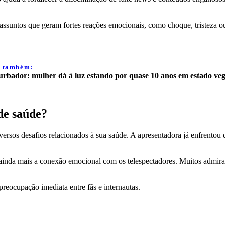
 assuntos que geram fortes reações emocionais, como choque, tristeza o
a também:
urbador: mulher dá à luz estando por quase 10 anos em estado veg
de saúde?
rsos desafios relacionados à sua saúde. A apresentadora já enfrentou 
o ainda mais a conexão emocional com os telespectadores. Muitos admi
reocupação imediata entre fãs e internautas.