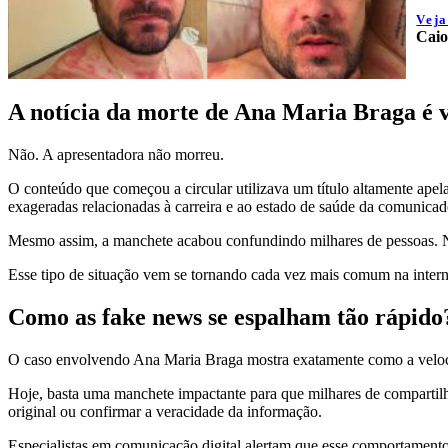
Vej
Caio
A notícia da morte de Ana Maria Braga é 
Não. A apresentadora não morreu.
O conteúdo que começou a circular utilizava um título altamente apelat
exageradas relacionadas à carreira e ao estado de saúde da comunicad
Mesmo assim, a manchete acabou confundindo milhares de pessoas. Na
Esse tipo de situação vem se tornando cada vez mais comum na intern
Como as fake news se espalham tão rápido
O caso envolvendo Ana Maria Braga mostra exatamente como a veloci
Hoje, basta uma manchete impactante para que milhares de compartilh
original ou confirmar a veracidade da informação.
Especialistas em comunicação digital alertam que esse comportamento