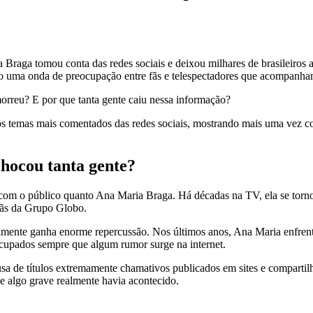
 Braga tomou conta das redes sociais e deixou milhares de brasileiros
 uma onda de preocupação entre fãs e telespectadores que acompanham 
orreu? E por que tanta gente caiu nessa informação?
 os temas mais comentados das redes sociais, mostrando mais uma vez c
chocou tanta gente?
om o público quanto Ana Maria Braga. Há décadas na TV, ela se tornou 
hãs da Grupo Globo.
damente ganha enorme repercussão. Nos últimos anos, Ana Maria enfren
ocupados sempre que algum rumor surge na internet.
sa de títulos extremamente chamativos publicados em sites e compartilh
e algo grave realmente havia acontecido.