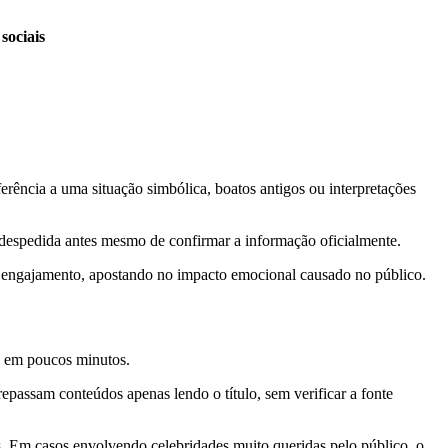
 sociais
ferência a uma situação simbólica, boatos antigos ou interpretações
despedida antes mesmo de confirmar a informação oficialmente.
 e engajamento, apostando no impacto emocional causado no público.
o em poucos minutos.
passam conteúdos apenas lendo o título, sem verificar a fonte
. Em casos envolvendo celebridades muito queridas pelo público, o