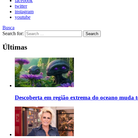
facebook
twitter
instagram
youtube
Busca
Search for:
Search
Últimas
Descoberta em região extrema do oceano muda teo