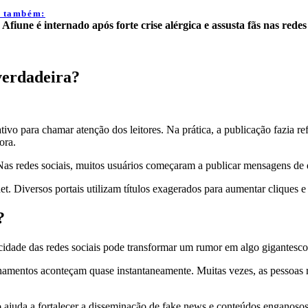
a também:
 Afiune é internado após forte crise alérgica e assusta fãs nas redes
verdadeira?
ivo para chamar atenção dos leitores. Na prática, a publicação fazia re
ora.
s redes sociais, muitos usuários começaram a publicar mensagens de 
et. Diversos portais utilizam títulos exagerados para aumentar cliques
?
dade das redes sociais pode transformar um rumor em algo gigantesc
amentos aconteçam quase instantaneamente. Muitas vezes, as pessoas re
 ajuda a fortalecer a disseminação de fake news e conteúdos enganosos