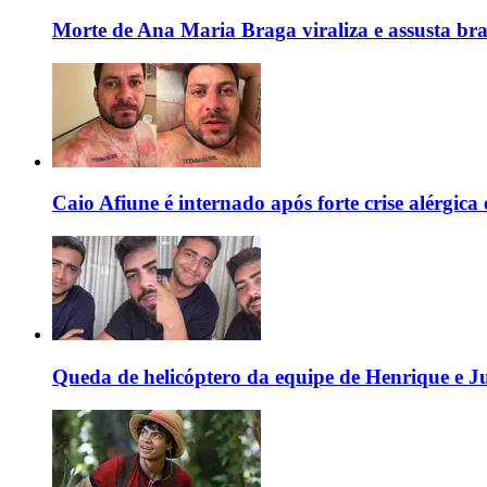
Morte de Ana Maria Braga viraliza e assusta bra
Caio Afiune é internado após forte crise alérgica e
Queda de helicóptero da equipe de Henrique e Jul