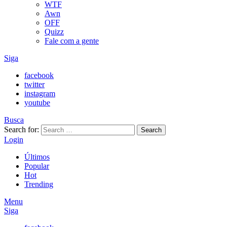
WTF
Awn
OFF
Quizz
Fale com a gente
Siga
facebook
twitter
instagram
youtube
Busca
Search for:
Search
Login
Últimos
Popular
Hot
Trending
Menu
Siga