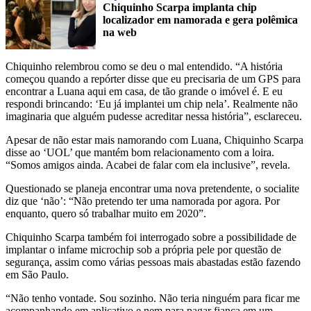
Chiquinho Scarpa implanta chip
localizador em namorada e gera polêmica
na web
Chiquinho relembrou como se deu o mal entendido. “A história
começou quando a repórter disse que eu precisaria de um GPS para
encontrar a Luana aqui em casa, de tão grande o imóvel é. E eu
respondi brincando: ‘Eu já implantei um chip nela’. Realmente não
imaginaria que alguém pudesse acreditar nessa história”, esclareceu.
Apesar de não estar mais namorando com Luana, Chiquinho Scarpa
disse ao ‘UOL’ que mantém bom relacionamento com a loira.
“Somos amigos ainda. Acabei de falar com ela inclusive”, revela.
Questionado se planeja encontrar uma nova pretendente, o socialite
diz que ‘não’: “Não pretendo ter uma namorada por agora. Por
enquanto, quero só trabalhar muito em 2020”.
Chiquinho Scarpa também foi interrogado sobre a possibilidade de
implantar o infame microchip sob a própria pele por questão de
segurança, assim como várias pessoas mais abastadas estão fazendo
em São Paulo.
“Não tenho vontade. Sou sozinho. Não teria ninguém para ficar me
acompanhando em aplicativo e nem para pagar fiança em um