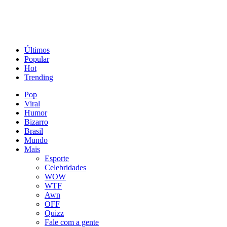
Últimos
Popular
Hot
Trending
Pop
Viral
Humor
Bizarro
Brasil
Mundo
Mais
Esporte
Celebridades
WOW
WTF
Awn
OFF
Quizz
Fale com a gente