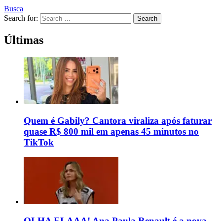
Busca
Search for:
Search
Últimas
Quem é Gabily? Cantora viraliza após faturar
quase R$ 800 mil em apenas 45 minutos no
TikTok
OLHA ELAAA! Ana Paula Renault é a nova