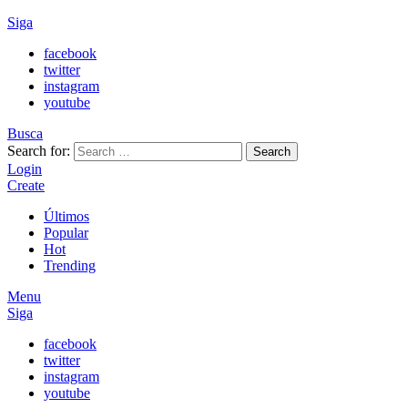
Siga
facebook
twitter
instagram
youtube
Busca
Search for:
Search
Login
Create
Últimos
Popular
Hot
Trending
Menu
Siga
facebook
twitter
instagram
youtube