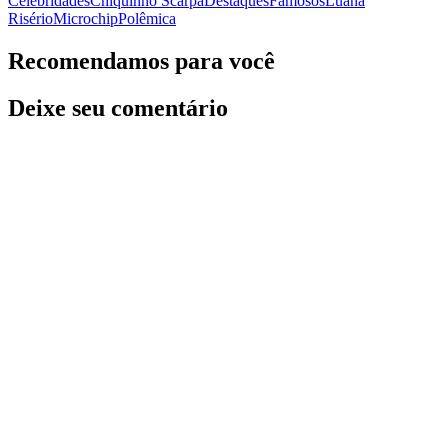
Celebridades
Chiquinho Scarpa
Destaques
Famosos
Luana
Risério
Microchip
Polêmica
Recomendamos para você
Deixe seu comentário