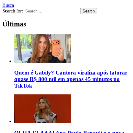
Busca
Search for:
Search
Últimas
Quem é Gabily? Cantora viraliza após faturar
quase R$ 800 mil em apenas 45 minutos no
TikTok
OLHA ELAAA! Ana Paula Renault é a nova