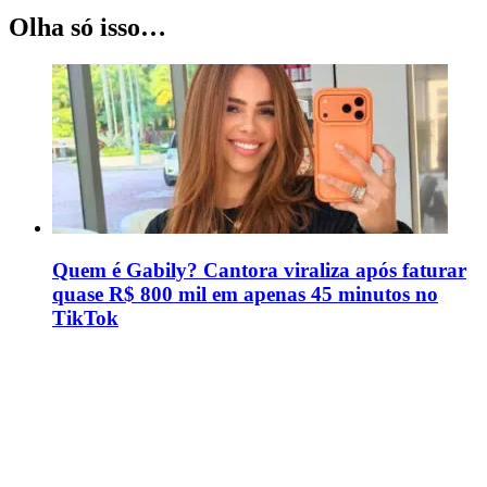
Olha só isso…
Quem é Gabily? Cantora viraliza após faturar
quase R$ 800 mil em apenas 45 minutos no
TikTok