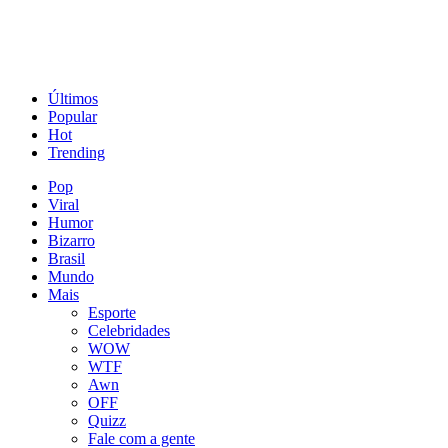
Últimos
Popular
Hot
Trending
Pop
Viral
Humor
Bizarro
Brasil
Mundo
Mais
Esporte
Celebridades
WOW
WTF
Awn
OFF
Quizz
Fale com a gente