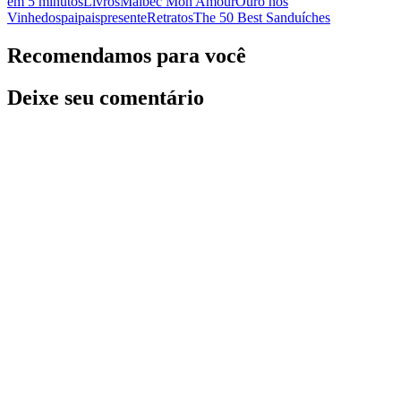
em 5 minutos
Livros
Malbec Mon Amour
Ouro nos
Vinhedos
pai
pais
presente
Retratos
The 50 Best Sanduíches
Recomendamos para você
Deixe seu comentário