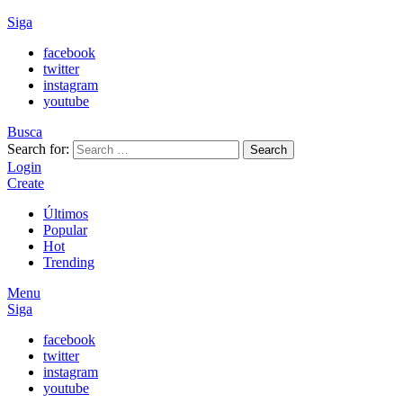
Siga
facebook
twitter
instagram
youtube
Busca
Search for:
Search
Login
Create
Últimos
Popular
Hot
Trending
Menu
Siga
facebook
twitter
instagram
youtube