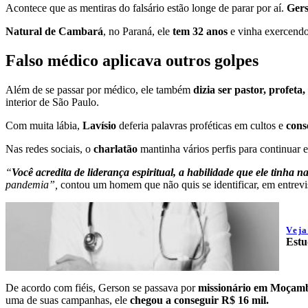
Acontece que as mentiras do falsário estão longe de parar por aí.
Gers
Natural de Cambará
, no Paraná, ele
tem 32 anos
e vinha exercendo
Falso médico aplicava outros golpes
Além de se passar por médico, ele também
dizia ser pastor, profeta
interior de São Paulo.
Com muita lábia,
Lavísio
deferia palavras proféticas em cultos e
cons
Nas redes sociais, o
charlatão
mantinha vários perfis para continuar
“
Você acredita de liderança espiritual,
a habilidade que ele tinha n
pandemia”,
contou um homem que não quis se identificar, em entrevis
Vej
Estu
De acordo com fiéis, Gerson se passava por
missionário em Moçamb
uma de suas campanhas, ele
chegou a conseguir R$ 16 mil.