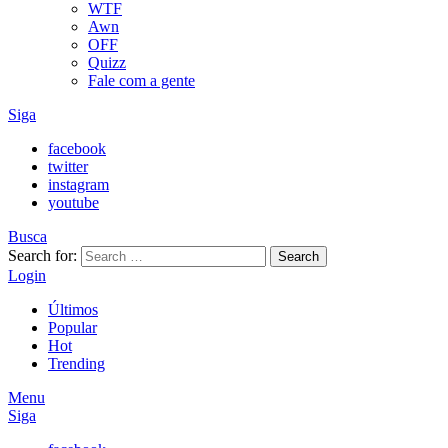
WTF
Awn
OFF
Quizz
Fale com a gente
Siga
facebook
twitter
instagram
youtube
Busca
Search for:
Search
Login
Últimos
Popular
Hot
Trending
Menu
Siga