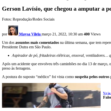
Gerson Lavísio, que chegou a amputar a p
Fotos: Reprodução/Redes Sociais
por
Maysa Vilela
março 21, 2022, 10:30 am
400
Views
Um dos
assuntos mais comentados
na última semana, que tem reperc
Presidente Dutra em São Paulo.
Aspirador de pó, fritadeiras elétricas, enxoval, ventiladore
Após um acidente que envolveu três caminhões no dia 13 de março, o 
preso às ferragens.
A postura do suposto “médico” foi vista como
suspeita pelos outros
p
Vej
Fals