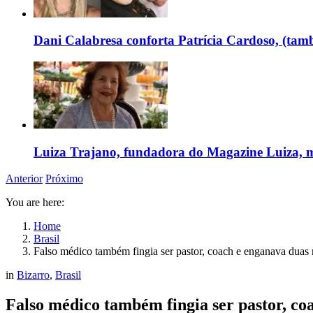
Dani Calabresa conforta Patrícia Cardoso, (tam
Luiza Trajano, fundadora do Magazine Luiza, m
Anterior
Próximo
You are here:
Home
Brasil
Falso médico também fingia ser pastor, coach e enganava duas
in
Bizarro
,
Brasil
Falso médico também fingia ser pastor, c