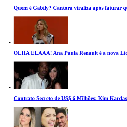
Quem é Gabily? Cantora viraliza após faturar 
OLHA ELAAA! Ana Paula Renault é a nova Líd
Contrato Secreto de US$ 6 Milhões: Kim Kardas