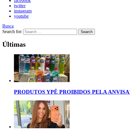
facebook
twitter
instagram
youtube
Busca
Search for:
Search
Últimas
PRODUTOS YPÊ PROIBIDOS PELA ANVISA