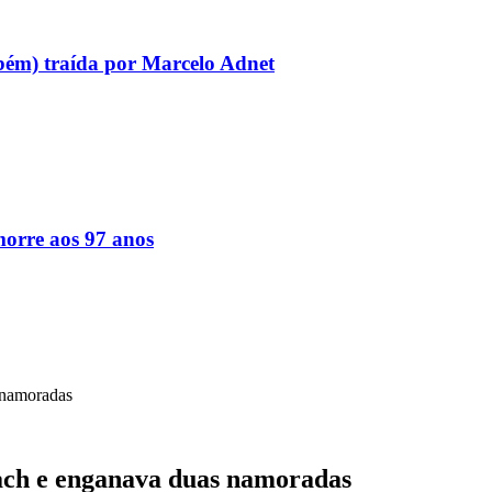
bém) traída por Marcelo Adnet
orre aos 97 anos
 namoradas
oach e enganava duas namoradas