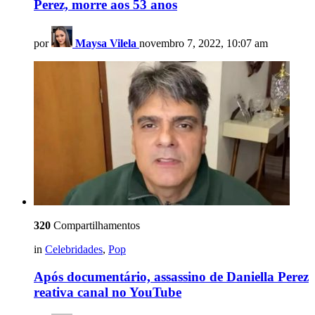
Perez, morre aos 53 anos
por
Maysa Vilela
novembro 7, 2022, 10:07 am
320
Compartilhamentos
in
Celebridades
,
Pop
Após documentário, assassino de Daniella Perez
reativa canal no YouTube