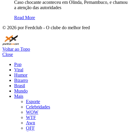
Caso chocante aconteceu em Olinda, Pernambuco, e chamou
a atenção das autoridades
Read More
©
2026
por Feedclub - O clube do melhor feed
Voltar ao Topo
Close
Pop
Viral
Humor
Bizarro
Brasil
Mundo
Mais
Esporte
Celebridades
WOW
WTF
Awn
OFF