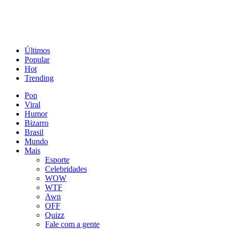
Últimos
Popular
Hot
Trending
Pop
Viral
Humor
Bizarro
Brasil
Mundo
Mais
Esporte
Celebridades
WOW
WTF
Awn
OFF
Quizz
Fale com a gente