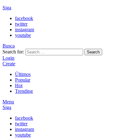
Siga
facebook
twitter
instagram
youtube
Busca
Search for:
Search
Login
Create
Últimos
Popular
Hot
Trending
Menu
Siga
facebook
twitter
instagram
youtube