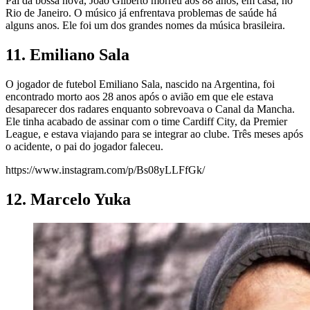
Pai da bossa nova, João Gilberto morreu aos 88 anos, em casa, no
Rio de Janeiro. O músico já enfrentava problemas de saúde há
alguns anos. Ele foi um dos grandes nomes da música brasileira.
11. Emiliano Sala
O jogador de futebol Emiliano Sala, nascido na Argentina, foi
encontrado morto aos 28 anos após o avião em que ele estava
desaparecer dos radares enquanto sobrevoava o Canal da Mancha.
Ele tinha acabado de assinar com o time Cardiff City, da Premier
League, e estava viajando para se integrar ao clube. Três meses após
o acidente, o pai do jogador faleceu.
https://www.instagram.com/p/Bs08yLLFfGk/
12. Marcelo Yuka