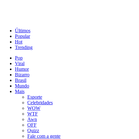
Últimos
Popular
Hot
Trending
Pop
Viral
Humor
Bizarro
Brasil
Mundo
Mais
Esporte
Celebridades
WOW
WTF
Awn
OFF
Quizz
Fale com a gente