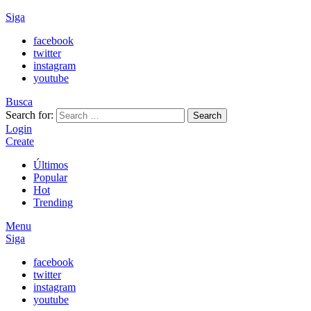
Siga
facebook
twitter
instagram
youtube
Busca
Search for:
Search
Login
Create
Últimos
Popular
Hot
Trending
Menu
Siga
facebook
twitter
instagram
youtube