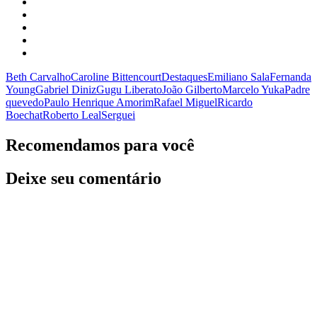
Beth Carvalho
Caroline Bittencourt
Destaques
Emiliano Sala
Fernanda
Young
Gabriel Diniz
Gugu Liberato
João Gilberto
Marcelo Yuka
Padre
quevedo
Paulo Henrique Amorim
Rafael Miguel
Ricardo
Boechat
Roberto Leal
Serguei
Recomendamos para você
Deixe seu comentário