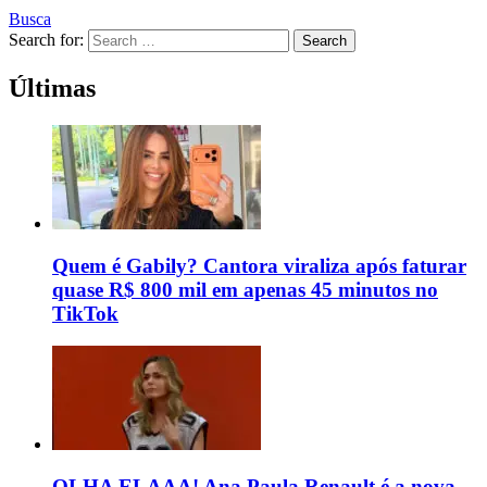
Busca
Search for:
Search
Últimas
Quem é Gabily? Cantora viraliza após faturar
quase R$ 800 mil em apenas 45 minutos no
TikTok
OLHA ELAAA! Ana Paula Renault é a nova