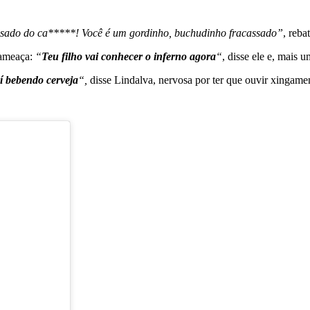
sado do ca*****! Você é um gordinho, buchudinho fracassado”
, reba
 ameaça:
“
Teu filho vai conhecer o inferno agora
“
, disse ele e, mais
í bebendo cerveja
“,
disse Lindalva, nervosa por ter que ouvir xingamen