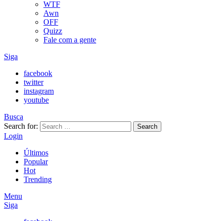
WTF
Awn
OFF
Quizz
Fale com a gente
Siga
facebook
twitter
instagram
youtube
Busca
Search for:
Search
Login
Últimos
Popular
Hot
Trending
Menu
Siga