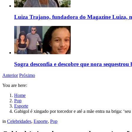
Luiza Trajano, fundadora do Magazine Luiza, m
Sogra desconfia e descobre que nora sequestrou 
Anterior
Próximo
You are here:
Home
Pop
Esporte
Gabigol é xingado por torcedor e até a mãe entra na briga: ‘se
in
Celebridades
,
Esporte
,
Pop