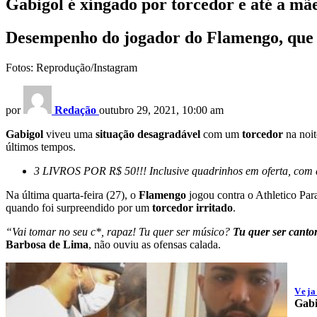
Gabigol é xingado por torcedor e até a mã
Desempenho do jogador do Flamengo, que t
Fotos: Reprodução/Instagram
por
Redação
outubro 29, 2021, 10:00 am
Gabigol
viveu uma
situação desagradável
com um
torcedor
na noit
últimos tempos.
3 LIVROS POR R$ 50!!! Inclusive quadrinhos em oferta, com de
Na última quarta-feira (27), o
Flamengo
jogou contra o Athletico Par
quando foi surpreendido por um
torcedor irritado
.
“Vai tomar no seu c*, rapaz! Tu quer ser músico?
Tu quer ser canto
Barbosa de Lima
, não ouviu as ofensas calada.
Vej
Gabi