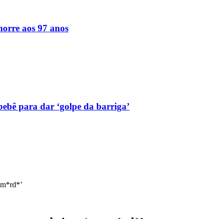
orre aos 97 anos
bebê para dar ‘golpe da barriga’
u m*rd*’