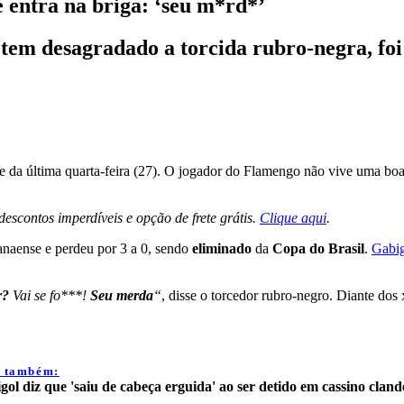
e entra na briga: ‘seu m*rd*’
em desagradado a torcida rubro-negra, foi 
e da última quarta-feira (27). O jogador do Flamengo não vive uma boa
scontos imperdíveis e opção de frete grátis.
Clique aqui
.
anaense e perdeu por 3 a 0, sendo
eliminado
da
Copa do Brasil
.
Gabig
r?
Vai se fo***!
Seu merda
“
, disse o torcedor rubro-negro. Diante do
a também:
gol diz que 'saiu de cabeça erguida' ao ser detido em cassino cland