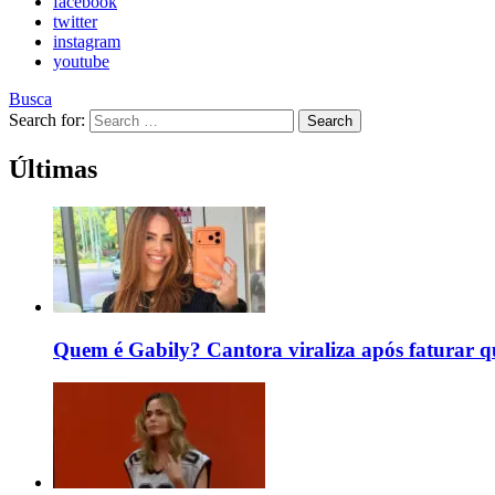
facebook
twitter
instagram
youtube
Busca
Search for:
Search
Últimas
Quem é Gabily? Cantora viraliza após faturar 