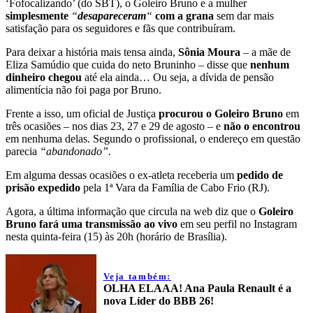
‘Fofocalizando’ (do SBT), o Goleiro Bruno e a mulher
simplesmente
“
desapareceram
“
com a grana
sem dar mais
satisfação para os seguidores e fãs que contribuíram.
Para deixar a história mais tensa ainda,
Sônia Moura
– a mãe de
Eliza Samúdio que cuida do neto Bruninho – disse que
nenhum
dinheiro chegou
até ela ainda… Ou seja, a dívida de pensão
alimentícia não foi paga por Bruno.
Frente a isso, um oficial de Justiça
procurou o Goleiro Bruno
em
três ocasiões – nos dias 23, 27 e 29 de agosto – e
não o encontrou
em nenhuma delas. Segundo o profissional, o endereço em questão
parecia
“abandonado”.
Em alguma dessas ocasiões o ex-atleta receberia um
pedido de
prisão expedido
pela 1ª Vara da Família de Cabo Frio (RJ).
Agora, a última informação que circula na web diz que o
Goleiro
Bruno fará uma transmissão ao vivo
em seu perfil no Instagram
nesta quinta-feira (15) às 20h (horário de Brasília).
Veja também:
OLHA ELAAA! Ana Paula Renault é a
nova Líder do BBB 26!