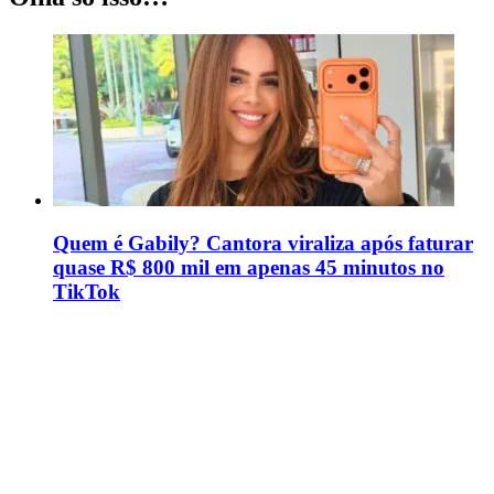
Quem é Gabily? Cantora viraliza após faturar
quase R$ 800 mil em apenas 45 minutos no
TikTok