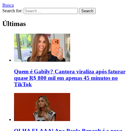
Busca
Search for:
Search
Últimas
Quem é Gabily? Cantora viraliza após faturar
quase R$ 800 mil em apenas 45 minutos no
TikTok
OLHA ELAAA! Ana Paula Renault é a nova