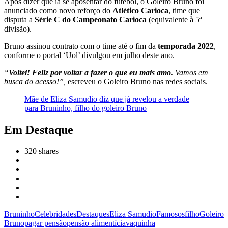
Após dizer que ia se aposentar do futebol, o Goleiro Bruno foi
anunciado como novo reforço do
Atlético Carioca
, time que
disputa a
Série C do Campeonato Carioca
(equivalente à 5ª
divisão).
Bruno assinou contrato com o time até o fim da
temporada 2022
,
conforme o portal ‘Uol’ divulgou em julho deste ano.
“
Voltei! Feliz por voltar a fazer o que eu mais amo.
Vamos em
busca do acesso!”,
escreveu o Goleiro Bruno nas redes sociais.
Mãe de Eliza Samudio diz que já revelou a verdade
para Bruninho, filho do goleiro Bruno
Em Destaque
320
shares
Bruninho
Celebridades
Destaques
Eliza Samudio
Famosos
filho
Goleiro
Bruno
pagar pensão
pensão alimentícia
vaquinha