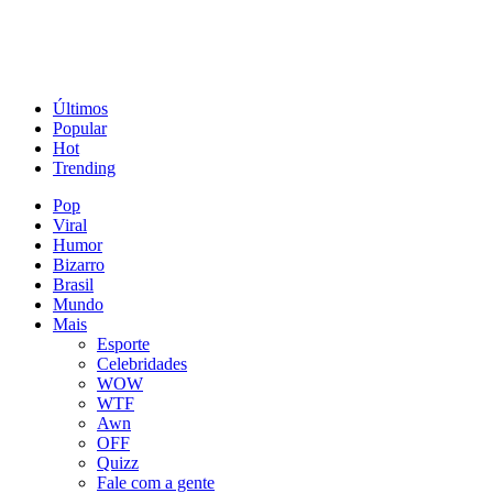
Últimos
Popular
Hot
Trending
Pop
Viral
Humor
Bizarro
Brasil
Mundo
Mais
Esporte
Celebridades
WOW
WTF
Awn
OFF
Quizz
Fale com a gente