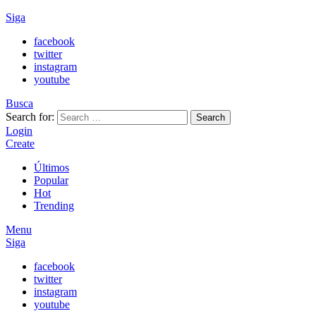
Siga
facebook
twitter
instagram
youtube
Busca
Search for:
Search
Login
Create
Últimos
Popular
Hot
Trending
Menu
Siga
facebook
twitter
instagram
youtube