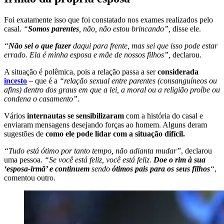
Foi exatamente isso que foi constatado nos exames realizados pelo
casal.
“
Somos parentes
, não, não estou brincando”,
disse ele.
“
Não sei o que fazer
daqui para frente, mas sei que isso pode estar
errado. Ela é minha esposa e mãe de nossos filhos”,
declarou.
A situação é polêmica, pois a relação passa a ser
considerada
incesto
– que é a
“relação sexual entre parentes (consanguíneos ou
afins) dentro dos graus em que a lei, a moral ou a religião proíbe ou
condena o casamento”
.
Vários
internautas se sensibilizaram
com a história do casal e
enviaram mensagens desejando forças ao homem. Alguns deram
sugestões de
como ele pode lidar com a situação difícil.
“Tudo está ótimo por tanto tempo, não adianta mudar”
, declarou
uma pessoa.
“Se você está feliz, você está feliz.
Doe o rim à sua
‘esposa-irmã’ e continuem
sendo
ótimos pais para os seus filhos
“
,
comentou outro.