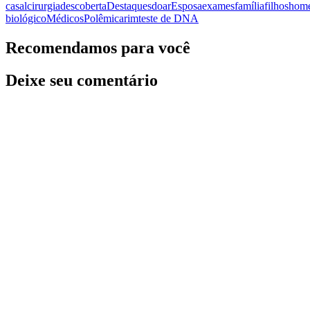
casal
cirurgia
descoberta
Destaques
doar
Esposa
exames
família
filhos
hom
biológico
Médicos
Polêmica
rim
teste de DNA
Recomendamos para você
Deixe seu comentário