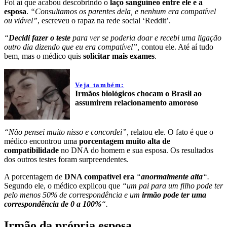
Foi aí que acabou descobrindo o
laço sanguíneo entre ele e a
esposa
.
“Consultamos os parentes dela, e nenhum era compatível
ou viável”
, escreveu o rapaz na rede social ‘Reddit’.
“
Decidi fazer o teste
para ver se poderia doar e
recebi uma ligação
outro dia dizendo que eu era compatível”,
contou ele. Até aí tudo
bem, mas o médico quis
solicitar mais exames
.
Veja também:
Irmãos biológicos chocam o Brasil ao
assumirem relacionamento amoroso
“Não pensei muito nisso e concordei”,
relatou ele. O fato é que o
médico encontrou uma
porcentagem muito alta de
compatibilidade
no DNA do homem e sua esposa. Os resultados
dos outros testes foram surpreendentes.
A porcentagem de
DNA compatível era
“
anormalmente alta
“.
Segundo ele, o médico explicou que
“um pai para um filho pode ter
pelo menos 50% de correspondência e um
irmão pode ter uma
correspondência de 0 a 100%
“.
Irmão da própria esposa