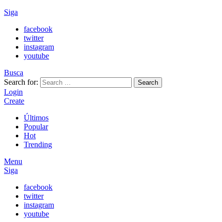
Siga
facebook
twitter
instagram
youtube
Busca
Search for:
Search
Login
Create
Últimos
Popular
Hot
Trending
Menu
Siga
facebook
twitter
instagram
youtube