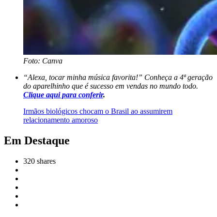
Foto: Canva
“Alexa, tocar minha música favorita!” Conheça a 4ª geração
do aparelhinho que é sucesso em vendas no mundo todo.
Clique
aqui para conferir
.
Irmãos biológicos chocam o Brasil ao assumirem
relacionamento amoroso
Em Destaque
320
shares