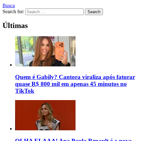
Busca
Search for:
Search
Últimas
Quem é Gabily? Cantora viraliza após faturar
quase R$ 800 mil em apenas 45 minutos no
TikTok
OLHA ELAAA! Ana Paula Renault é a nova