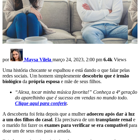
por
Maysa Vilela
março 24, 2023, 2:00 pm
6.4k
Views
Uma história chocante se espalhou e está dando o que falar pelas
redes sociais. Um homem simplesmente
descobriu que é irmão
biológico
da
própria esposa
e mãe de seus filhos.
“Alexa, tocar minha música favorita!” Conheça a 4ª geração
do aparelhinho que é sucesso em vendas no mundo todo.
Clique
aqui para conferir
.
A descoberta foi feita depois que a mulher
adoeceu após dar à luz
a um dos filhos do casal
. Ela precisava de um
transplante renal
e
o marido foi fazer os
exames para verificar se era compatível
para
doar um de seus rins para a amada.