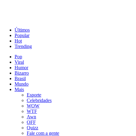
Últimos
Popular
Hot
Trending
Pop
Viral
Humor
Bizarro
Brasil
Mundo
Mais
Esporte
Celebridades
WOW
WTF
Awn
OFF
Quizz
Fale com a gente