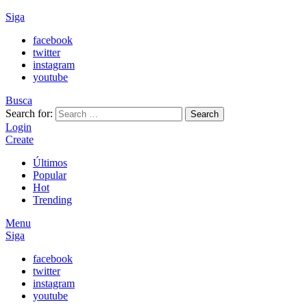
Siga
facebook
twitter
instagram
youtube
Busca
Search for:
Search
Login
Create
Últimos
Popular
Hot
Trending
Menu
Siga
facebook
twitter
instagram
youtube