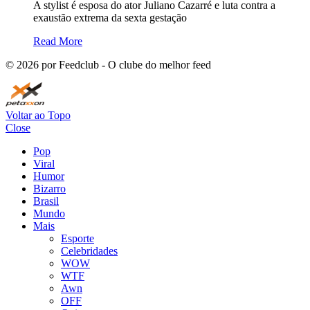
A stylist é esposa do ator Juliano Cazarré e luta contra a
exaustão extrema da sexta gestação
Read More
©
2026
por Feedclub - O clube do melhor feed
Voltar ao Topo
Close
Pop
Viral
Humor
Bizarro
Brasil
Mundo
Mais
Esporte
Celebridades
WOW
WTF
Awn
OFF