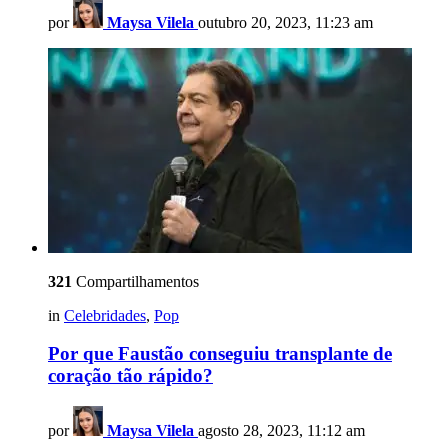
por
Maysa Vilela
outubro 20, 2023, 11:23 am
321
Compartilhamentos
in
Celebridades
,
Pop
Por que Faustão conseguiu transplante de
coração tão rápido?
por
Maysa Vilela
agosto 28, 2023, 11:12 am