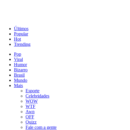
Últimos
Popular
Hot
Trending
Pop
Viral
Humor
Bizarro
Brasil
Mundo
Mais
Esporte
Celebridades
WOW
WTF
Awn
OFF
Quizz
Fale com a gente