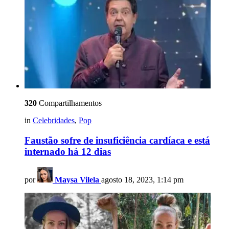
320
Compartilhamentos
in
Celebridades
,
Pop
Faustão sofre de insuficiência cardíaca e está
internado há 12 dias
por
Maysa Vilela
agosto 18, 2023, 1:14 pm