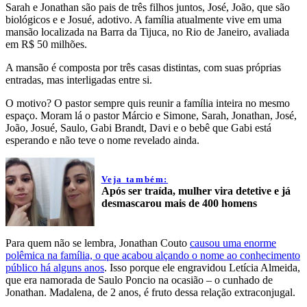
Sarah e Jonathan são pais de três filhos juntos, José, João, que são
biológicos e e Josué, adotivo. A família atualmente vive em uma
mansão localizada na Barra da Tijuca, no Rio de Janeiro, avaliada
em R$ 50 milhões.
A mansão é composta por três casas distintas, com suas próprias
entradas, mas interligadas entre si.
O motivo? O pastor sempre quis reunir a família inteira no mesmo
espaço. Moram lá o pastor Márcio e Simone, Sarah, Jonathan, José,
João, Josué, Saulo, Gabi Brandt, Davi e o bebê que Gabi está
esperando e não teve o nome revelado ainda.
Veja também:
Após ser traída, mulher vira detetive e já
desmascarou mais de 400 homens
Para quem não se lembra, Jonathan Couto
causou uma enorme
polêmica na família, o que acabou alçando o nome ao conhecimento
público há alguns anos
. Isso porque ele engravidou Letícia Almeida,
que era namorada de Saulo Poncio na ocasião – o cunhado de
Jonathan. Madalena, de 2 anos, é fruto dessa relação extraconjugal.