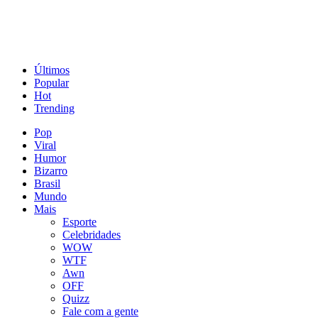
Últimos
Popular
Hot
Trending
Pop
Viral
Humor
Bizarro
Brasil
Mundo
Mais
Esporte
Celebridades
WOW
WTF
Awn
OFF
Quizz
Fale com a gente