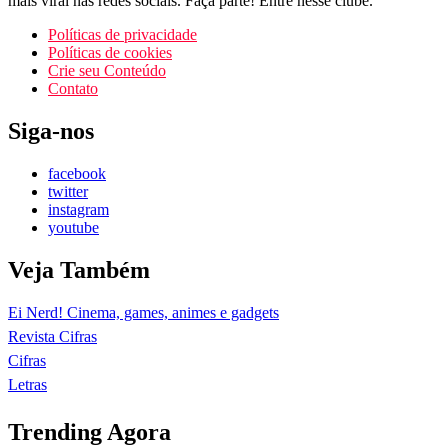
mais viral nas redes sociais. Faça parte! Entre nesse clube.
Políticas de privacidade
Políticas de cookies
Crie seu Conteúdo
Contato
Siga-nos
facebook
twitter
instagram
youtube
Veja Também
Ei Nerd! Cinema, games, animes e gadgets
Revista Cifras
Cifras
Letras
Trending Agora