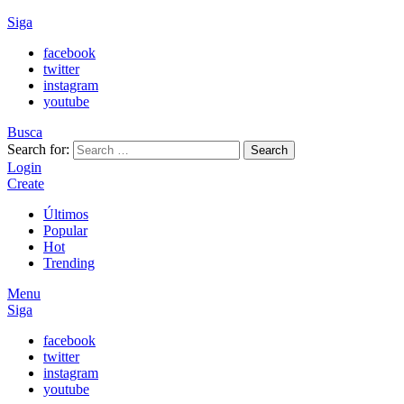
Siga
facebook
twitter
instagram
youtube
Busca
Search for:
Search
Login
Create
Últimos
Popular
Hot
Trending
Menu
Siga
facebook
twitter
instagram
youtube