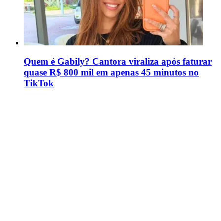
Quem é Gabily? Cantora viraliza após faturar
quase R$ 800 mil em apenas 45 minutos no
TikTok