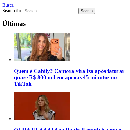
Busca
Search for:
Search
Últimas
Quem é Gabily? Cantora viraliza após faturar
quase R$ 800 mil em apenas 45 minutos no
TikTok
OLHA ELAAA! Ana Paula Renault é a nova