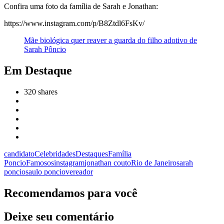
Confira uma foto da família de Sarah e Jonathan:
https://www.instagram.com/p/B8Ztdl6FsKv/
Mãe biológica quer reaver a guarda do filho adotivo de
Sarah Pôncio
Em Destaque
320
shares
candidato
Celebridades
Destaques
Família
Poncio
Famosos
instagram
jonathan couto
Rio de Janeiro
sarah
poncio
saulo poncio
vereador
Recomendamos para você
Deixe seu comentário