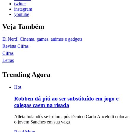
twitter
instagram
youtube
Veja Também
Ei Nerd! Cinema, games, animes e gadgets
Revista Cifras
Cifras
Letras
Trending Agora
Hot
Robben dá piti ao ser substituído em jogo e
colegas caem na risada
Atleta holandês se irritou após técnico Carlo Ancelotti colocar
o jovem Sanches em sua vaga
Read More