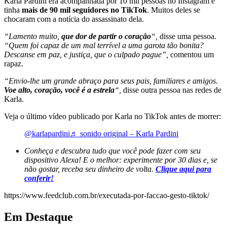
Karla Pardini era acompanhada por 10 mil pessoas no Instagram e
tinha
mais de 90 mil seguidores no TikTok
. Muitos deles se
chocaram com a notícia do assassinato dela.
“Lamento muito,
que dor de partir o coração
“,
disse uma pessoa.
“Quem foi capaz de um mal terrível a uma garota tão bonita?
Descanse em paz, e justiça, que o culpado pague”,
comentou um
rapaz.
“Envio-lhe um grande abraço para seus pais, familiares e amigos.
Voe alto, coração, você é a estrela
“,
disse outra pessoa nas redes de
Karla.
Veja o último vídeo publicado por Karla no TikTok antes de morrer:
@karlapardini
♬ sonido original – Karla Pardini
Conheça e descubra tudo que você pode fazer com seu
dispositivo Alexa! E o melhor: experimente por 30 dias e, se
não gostar, receba seu dinheiro de volta.
Clique aqui para
conferir!
https://www.feedclub.com.br/executada-por-faccao-gesto-tiktok/
Em Destaque