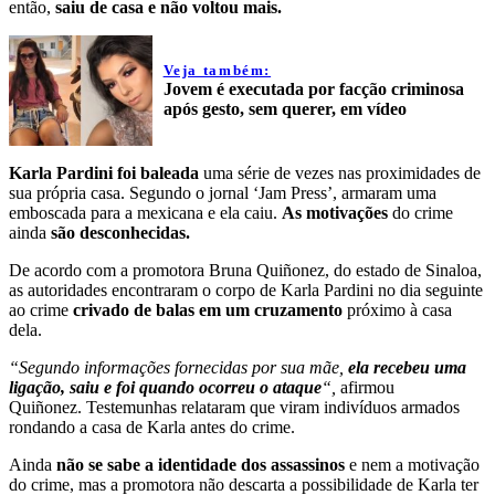
então,
saiu de casa e não voltou mais.
Veja também:
Jovem é executada por facção criminosa
após gesto, sem querer, em vídeo
Karla Pardini foi baleada
uma série de vezes nas proximidades de
sua própria casa. Segundo o jornal ‘Jam Press’, armaram uma
emboscada para a mexicana e ela caiu.
As motivações
do crime
ainda
são desconhecidas.
De acordo com a promotora Bruna Quiñonez, do estado de Sinaloa,
as autoridades encontraram o corpo de Karla Pardini no dia seguinte
ao crime
crivado de balas em um cruzamento
próximo à casa
dela.
“Segundo informações fornecidas por sua mãe,
ela recebeu uma
ligação, saiu e foi quando ocorreu o ataque
“,
afirmou
Quiñonez. Testemunhas relataram que viram indivíduos armados
rondando a casa de Karla antes do crime.
Ainda
não se sabe a identidade dos assassinos
e nem a motivação
do crime, mas a promotora não descarta a possibilidade de Karla ter