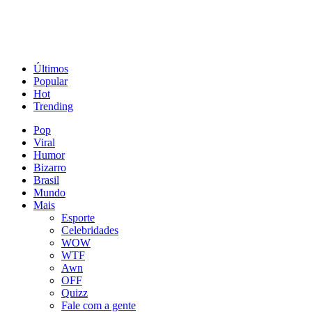
Últimos
Popular
Hot
Trending
Pop
Viral
Humor
Bizarro
Brasil
Mundo
Mais
Esporte
Celebridades
WOW
WTF
Awn
OFF
Quizz
Fale com a gente