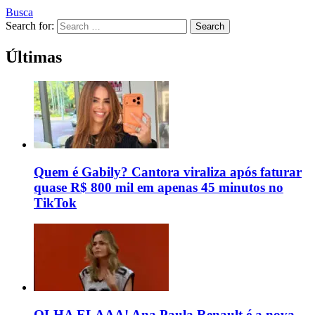
Busca
Search for:
Search
Últimas
Quem é Gabily? Cantora viraliza após faturar
quase R$ 800 mil em apenas 45 minutos no
TikTok
OLHA ELAAA! Ana Paula Renault é a nova