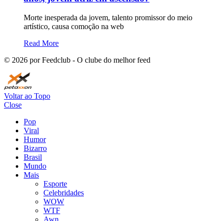
Morte inesperada da jovem, talento promissor do meio
artístico, causa comoção na web
Read More
©
2026
por Feedclub - O clube do melhor feed
Voltar ao Topo
Close
Pop
Viral
Humor
Bizarro
Brasil
Mundo
Mais
Esporte
Celebridades
WOW
WTF
Awn