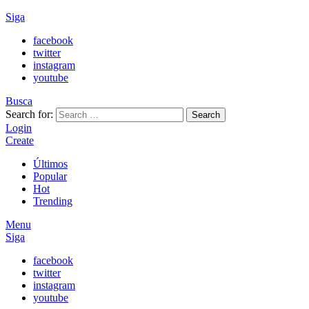
Siga
facebook
twitter
instagram
youtube
Busca
Search for:
Search
Login
Create
Últimos
Popular
Hot
Trending
Menu
Siga
facebook
twitter
instagram
youtube