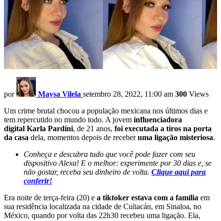
por
Maysa Vilela
setembro 28, 2022, 11:00 am
300
Views
Um crime brutal chocou a população mexicana nos últimos dias e
tem repercutido no mundo todo. A jovem
influenciadora
digital Karla Pardini
, de 21 anos,
foi executada a tiros na porta
da casa
dela, momentos depois de receber
uma ligação misteriosa
.
Conheça e descubra tudo que você pode fazer com seu
dispositivo Alexa! E o melhor: experimente por 30 dias e, se
não gostar, receba seu dinheiro de volta.
Clique aqui para
conferir!
Era noite de terça-feira (20) e
a tiktoker estava com a família
em
sua residência localizada na cidade de Culiacán, em Sinaloa, no
México, quando por volta das 22h30 recebeu uma ligação. Ela,