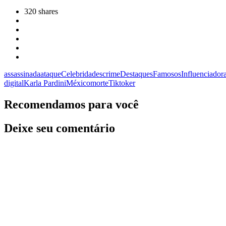
320
shares
assassinada
ataque
Celebridades
crime
Destaques
Famosos
Influenciador
digital
Karla Pardini
México
morte
Tiktoker
Recomendamos para você
Deixe seu comentário