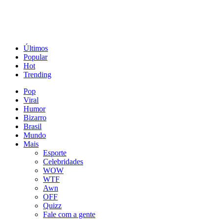
Últimos
Popular
Hot
Trending
Pop
Viral
Humor
Bizarro
Brasil
Mundo
Mais
Esporte
Celebridades
WOW
WTF
Awn
OFF
Quizz
Fale com a gente