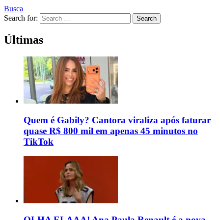
Busca
Search for:
Search
Últimas
Quem é Gabily? Cantora viraliza após faturar
quase R$ 800 mil em apenas 45 minutos no
TikTok
OLHA ELAAA! Ana Paula Renault é a nova