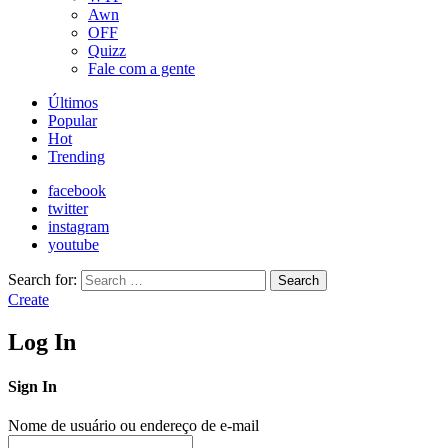
Awn
OFF
Quizz
Fale com a gente
Últimos
Popular
Hot
Trending
facebook
twitter
instagram
youtube
Search for:
Search
Create
Log In
Sign In
Nome de usuário ou endereço de e-mail