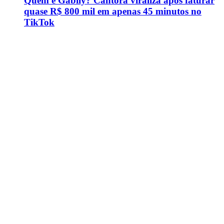
Quem é Gabily? Cantora viraliza após faturar
quase R$ 800 mil em apenas 45 minutos no
TikTok