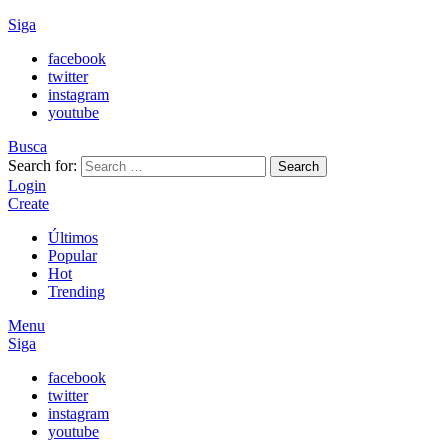
Siga
facebook
twitter
instagram
youtube
Busca
Search for:
Search
Login
Create
Últimos
Popular
Hot
Trending
Menu
Siga
facebook
twitter
instagram
youtube