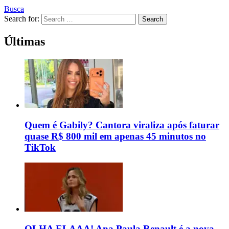
Busca
Search for:
Search
Últimas
Quem é Gabily? Cantora viraliza após faturar
quase R$ 800 mil em apenas 45 minutos no
TikTok
OLHA ELAAA! Ana Paula Renault é a nova