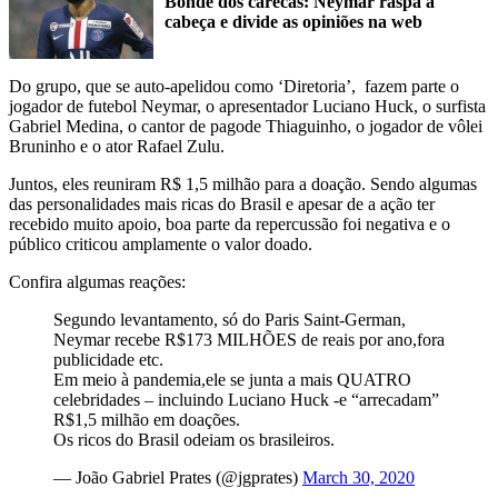
Bonde dos carecas: Neymar raspa a
cabeça e divide as opiniões na web
Do grupo, que se auto-apelidou como ‘Diretoria’, fazem parte o
jogador de futebol Neymar, o apresentador Luciano Huck, o surfista
Gabriel Medina, o cantor de pagode Thiaguinho, o jogador de vôlei
Bruninho e o ator Rafael Zulu.
Juntos, eles reuniram R$ 1,5 milhão para a doação. Sendo algumas
das personalidades mais ricas do Brasil e apesar de a ação ter
recebido muito apoio, boa parte da repercussão foi negativa e o
público criticou amplamente o valor doado.
Confira algumas reações:
Segundo levantamento, só do Paris Saint-German,
Neymar recebe R$173 MILHÕES de reais por ano,fora
publicidade etc.
Em meio à pandemia,ele se junta a mais QUATRO
celebridades – incluindo Luciano Huck -e “arrecadam”
R$1,5 milhão em doações.
Os ricos do Brasil odeiam os brasileiros.
— João Gabriel Prates (@jgprates)
March 30, 2020