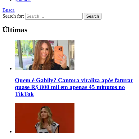
Busca
Search for:
Search
Últimas
Quem é Gabily? Cantora viraliza após faturar
quase R$ 800 mil em apenas 45 minutos no
TikTok