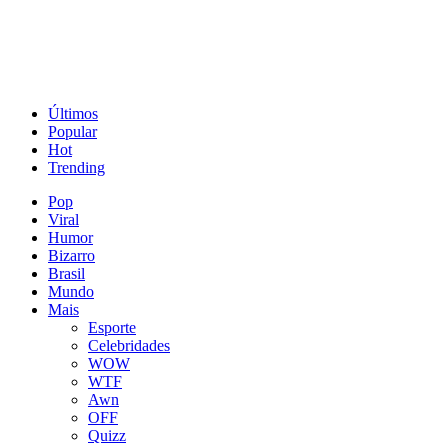
Últimos
Popular
Hot
Trending
Pop
Viral
Humor
Bizarro
Brasil
Mundo
Mais
Esporte
Celebridades
WOW
WTF
Awn
OFF
Quizz