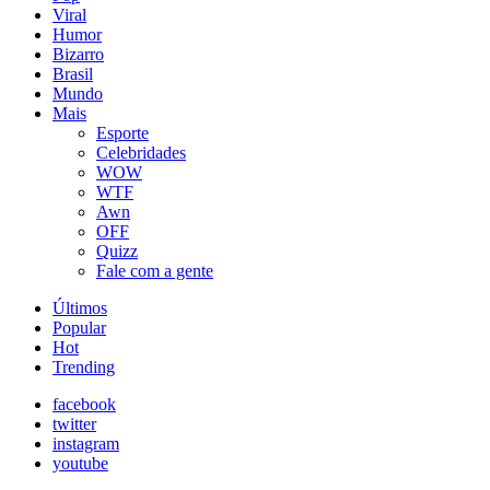
Viral
Humor
Bizarro
Brasil
Mundo
Mais
Esporte
Celebridades
WOW
WTF
Awn
OFF
Quizz
Fale com a gente
Últimos
Popular
Hot
Trending
facebook
twitter
instagram
youtube