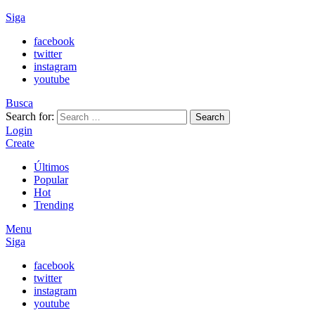
Siga
facebook
twitter
instagram
youtube
Busca
Search for:
Search
Login
Create
Últimos
Popular
Hot
Trending
Menu
Siga
facebook
twitter
instagram
youtube