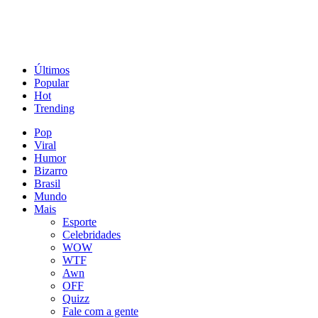
Últimos
Popular
Hot
Trending
Pop
Viral
Humor
Bizarro
Brasil
Mundo
Mais
Esporte
Celebridades
WOW
WTF
Awn
OFF
Quizz
Fale com a gente