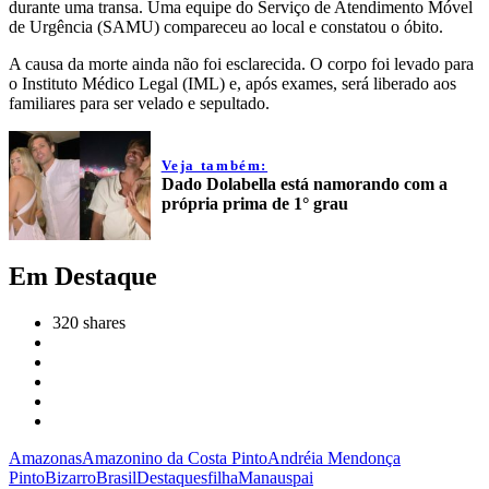
durante uma transa. Uma equipe do Serviço de Atendimento Móvel
de Urgência (SAMU) compareceu ao local e constatou o óbito.
A causa da morte ainda não foi esclarecida. O corpo foi levado para
o Instituto Médico Legal (IML) e, após exames, será liberado aos
familiares para ser velado e sepultado.
Veja também:
Dado Dolabella está namorando com a
própria prima de 1° grau
Em Destaque
320
shares
Amazonas
Amazonino da Costa Pinto
Andréia Mendonça
Pinto
Bizarro
Brasil
Destaques
filha
Manaus
pai