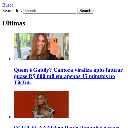
Busca
Search for:
Search
Últimas
Quem é Gabily? Cantora viraliza após faturar
quase R$ 800 mil em apenas 45 minutos no
TikTok
OLHA ELAAA! Ana Paula Renault é a nova