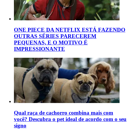
ONE PIECE DA NETFLIX ESTÁ FAZENDO
OUTRAS SÉRIES PARECEREM
PEQUENAS, E O MOTIVO É
IMPRESSIONANTE
Qual raça de cachorro combina mais com
você? Descubra o pet ideal de acordo com o seu
signo