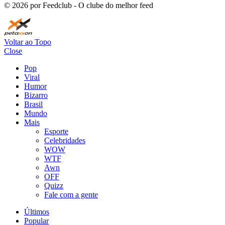
©
2026
por Feedclub - O clube do melhor feed
Voltar ao Topo
Close
Pop
Viral
Humor
Bizarro
Brasil
Mundo
Mais
Esporte
Celebridades
WOW
WTF
Awn
OFF
Quizz
Fale com a gente
Últimos
Popular