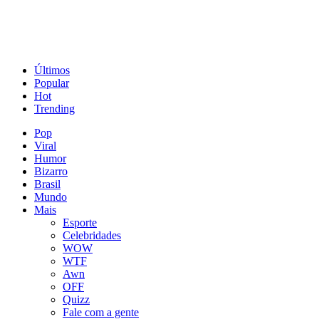
Últimos
Popular
Hot
Trending
Pop
Viral
Humor
Bizarro
Brasil
Mundo
Mais
Esporte
Celebridades
WOW
WTF
Awn
OFF
Quizz
Fale com a gente