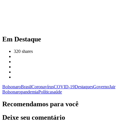
Em Destaque
320
shares
Bolsonaro
Brasil
Coronavírus
COVID-19
Destaques
Governo
Jair
Bolsonaro
pandemia
Política
saúde
Recomendamos para você
Deixe seu comentário