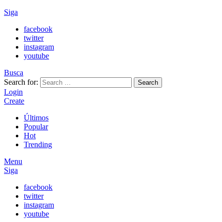
Siga
facebook
twitter
instagram
youtube
Busca
Search for:
Search
Login
Create
Últimos
Popular
Hot
Trending
Menu
Siga
facebook
twitter
instagram
youtube