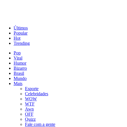
Últimos
Popular
Hot
Trending
Pop
Viral
Humor
Bizarro
Brasil
Mundo
Mais
Esporte
Celebridades
WOW
WTF
Awn
OFF
Quizz
Fale com a gente