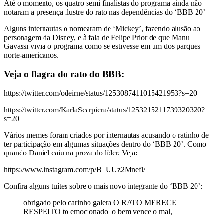
Até o momento, os quatro semi finalistas do programa ainda não
notaram a presença ilustre do rato nas dependências do ‘BBB 20’
Alguns internautas o nomearam de ‘Mickey’, fazendo alusão ao
personagem da Disney, e à fala de Felipe Prior de que Manu
Gavassi vivia o programa como se estivesse em um dos parques
norte-americanos.
Veja o flagra do rato do BBB:
https://twitter.com/odeirne/status/1253087411015421953?s=20
https://twitter.com/KarlaScarpiera/status/1253215211739320320?
s=20
Vários memes foram criados por internautas acusando o ratinho de
ter participação em algumas situações dentro do ‘BBB 20’. Como
quando Daniel caiu na prova do líder. Veja:
https://www.instagram.com/p/B_UUz2Mnefl/
Confira alguns tuítes sobre o mais novo integrante do ‘BBB 20’:
obrigado pelo carinho galera O RATO MERECE
RESPEITO to emocionado. o bem vence o mal,