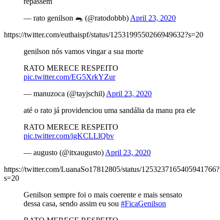
repassem
— rato genilson 🐀 (@ratodobbb)
April 23, 2020
https://twitter.com/euthaispf/status/1253199550266949632?s=20
genilson nós vamos vingar a sua morte
RATO MERECE RESPEITO
pic.twitter.com/EG5XrkYZur
— manuzoca (@tayjschil)
April 23, 2020
até o rato já providenciou uma sandália da manu pra ele
RATO MERECE RESPEITO
pic.twitter.com/igKCLLlQbv
— augusto (@itxaugusto)
April 23, 2020
https://twitter.com/LuanaSo17812805/status/1253237165405941766?
s=20
Genilson sempre foi o mais coerente e mais sensato
dessa casa, sendo assim eu sou
#FicaGenilson