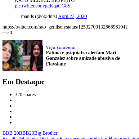
RATO MERECE RESPEITO
pic.twitter.com/gcKqaCG8Sl
— mands (@oxidnts)
April 23, 2020
https://twitter.com/rato_genilson/status/1253270913266696194?
s=20
Veja também:
Fátima e psiquiatra alertam Mari
Gonzalez sobre amizade abusiva de
Flayslane
Em Destaque
320
shares
BBB 20
BBB20
Big Brother
Brasil
Celebridades
Destaques
Famosos
genilson
Hadson
Humor
instagr