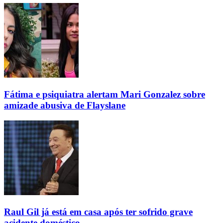
Fátima e psiquiatra alertam Mari Gonzalez sobre
amizade abusiva de Flayslane
Raul Gil já está em casa após ter sofrido grave
acidente doméstico