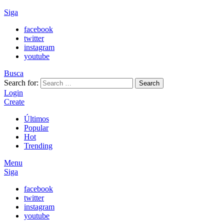
Siga
facebook
twitter
instagram
youtube
Busca
Search for:
Search
Login
Create
Últimos
Popular
Hot
Trending
Menu
Siga
facebook
twitter
instagram
youtube