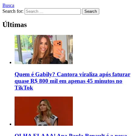
Busca
Search for:
Search
Últimas
Quem é Gabily? Cantora viraliza após faturar
quase R$ 800 mil em apenas 45 minutos no
TikTok
OLHA ELAAA! Ana Paula Renault é a nova