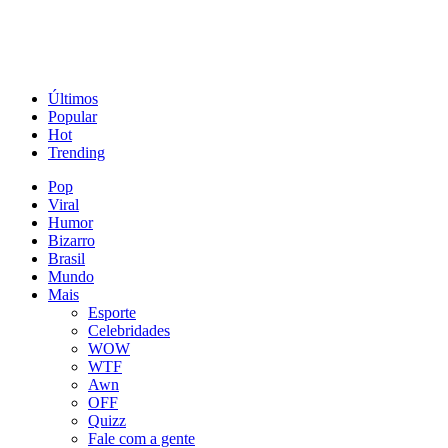
Últimos
Popular
Hot
Trending
Pop
Viral
Humor
Bizarro
Brasil
Mundo
Mais
Esporte
Celebridades
WOW
WTF
Awn
OFF
Quizz
Fale com a gente