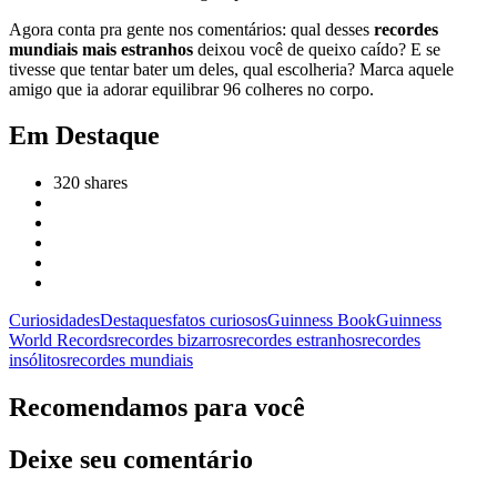
Agora conta pra gente nos comentários: qual desses
recordes
mundiais mais estranhos
deixou você de queixo caído? E se
tivesse que tentar bater um deles, qual escolheria? Marca aquele
amigo que ia adorar equilibrar 96 colheres no corpo.
Em Destaque
320
shares
Curiosidades
Destaques
fatos curiosos
Guinness Book
Guinness
World Records
recordes bizarros
recordes estranhos
recordes
insólitos
recordes mundiais
Recomendamos para você
Deixe seu comentário