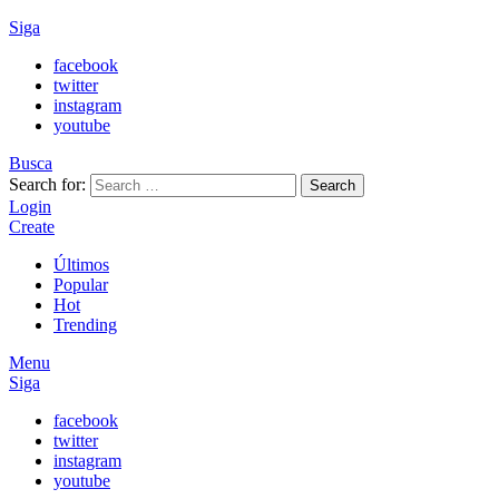
Siga
facebook
twitter
instagram
youtube
Busca
Search for:
Search
Login
Create
Últimos
Popular
Hot
Trending
Menu
Siga
facebook
twitter
instagram
youtube