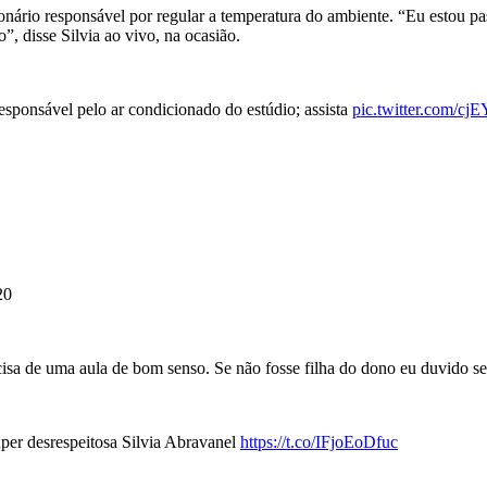
onário responsável por regular a temperatura do ambiente. “Eu estou pas
”, disse Silvia ao vivo, na ocasião.
onsável pelo ar condicionado do estúdio; assista
pic.twitter.com/cj
20
sa de uma aula de bom senso. Se não fosse filha do dono eu duvido se t
per desrespeitosa Silvia Abravanel
https://t.co/IFjoEoDfuc