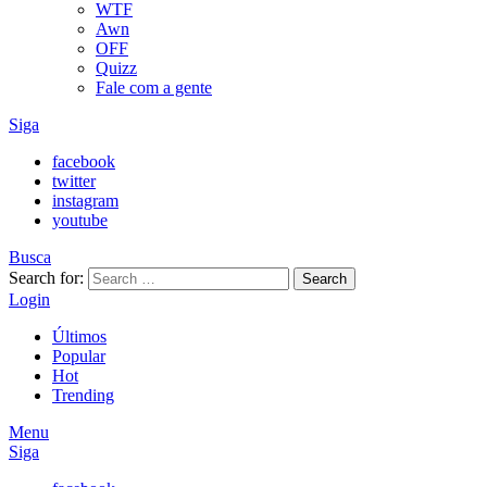
WTF
Awn
OFF
Quizz
Fale com a gente
Siga
facebook
twitter
instagram
youtube
Busca
Search for:
Search
Login
Últimos
Popular
Hot
Trending
Menu
Siga