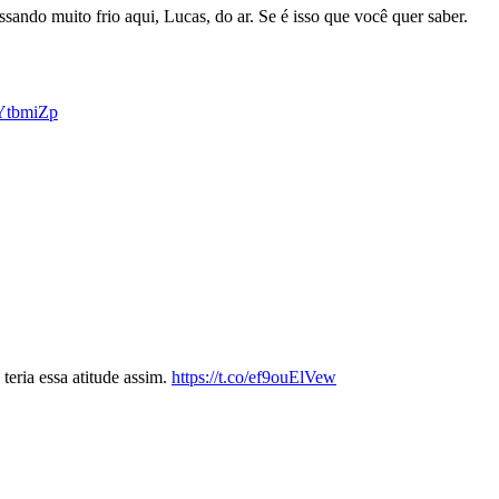
sando muito frio aqui, Lucas, do ar. Se é isso que você quer saber.
EYtbmiZp
eria essa atitude assim.
https://t.co/ef9ouElVew