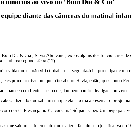
ncionários ao vivo no ‘Bom Dia & Cia’
equipe diante das câmeras do matinal infan
 ‘Bom Dia & Cia’, Silvia Abravanel, expôs alguns dos funcionários de s
a na última segunda-feira (17).
uém sabia que eu não viria trabalhar na segunda-feira por culpa de um
, eles primeiro disseram que não sabiam. Silvia, então, questionou Fer
 não apareceu em frente as câmeras, também não foi divulgada ao vivo.
a cabeça dizendo que sabiam sim que ela não iria apresentar o programa
 corredor?”. Eles negam. Ela conclui: “Só para saber. Um beijo para voc
icas que saíram na internet de que ela teria faltado sem justificativa