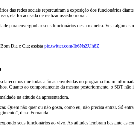
uários das redes sociais repercutiram a exposição dos funcionários diant
so, ela foi acusada de realizar assédio moral.
dade para envergonhar seus funcionários desta maneira. Veja algumas re
Bom Dia e Cia; assista
pic.twitter.com/Ib6NsZUh8Z
b
“Esclarecemos que todas a áreas envolvidas no programa foram informada
senhos. Quanto ao comportamento da mesma posteriormente, o SBT não ir
maldade na atitude da apresentadora.
car. Quem não quer ou não gosta, como eu, não precisa entrar. Só entra
gimento”, disse Fernanda.
ta expondo seus funcionários ao vivo. As atitudes lembram bastante as 