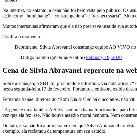
Na internet, no entanto, a cena não foi bem vista pelo público. Os us
ação como “humilhante”, “constrangedora” e “desnecessária”. Além dis
Muitos internautas afirmaram que ela não precisava usar de sua autori
Confira o momento:
Deprimente: Silvia Abravanel constrange equipe AO VIVO no 
— Didigo Santini (@DidigoSantini)
February 19, 2020
Cena de Silvia Abravanel repercute na we
Sobre a situação, o SBT foi procurado e informou, via nota oficial: 
nessa segunda-feira,17 de fevereiro. Portanto, a emissora exibiu de
Fernanda Sanae, diretora do ‘Bom Dia & Cia’ há cinco anos, não viu 
“A gente é uma família. A Silvia sempre chama funcionários para brin
vez que ela fez isso. Não houve assédio moral nenhum. Nem constran
De fato, essa não foi a primeira vez em que Silvia Abravanel foi vis
exemplo, ela reclamou da temperatura em seu estúdio.