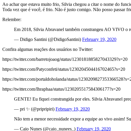
Ao achar que estava muito frio, Silvia chegou a citar o nome do funci
Toda vez que é você, é frio. Não é justo comigo. Não posso passar frio
Relembre:
Em 2018, Silvia Abravanel também constrangeu AO VIVO o resp
— Didigo Santini (@DidigoSantini)
February 19, 2020
Confira algumas reações dos usuários no Twitter:
https://twitter.com/barretojoaog/status/1230181885827043329?s=20
https://twitter.com/Patyconfeti/status/1230204504416702465?s=20
https://twitter.com/portaldoholanda/status/1230209827353366528?s=
https://twitter.com/Ihraphaa/status/1230205517584306177?s=20
GENTE! Eu fiquei constrangida por eles. Silvia Abravanel preci
— pri ✨ (@pripripiri)
February 19, 2020
Não tem a menor necessidade expor a equipe ao vivo assim! Su
— Caio Nunes (@caio_nunees_)
February 19, 2020