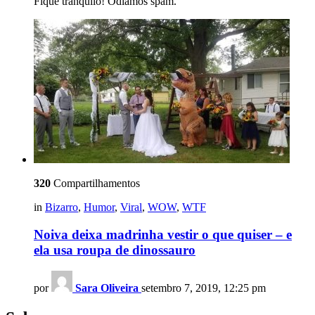
Fique tranquilo! Odiamos spam.
320
Compartilhamentos
in
Bizarro
,
Humor
,
Viral
,
WOW
,
WTF
Noiva deixa madrinha vestir o que quiser – e
ela usa roupa de dinossauro
por
Sara Oliveira
setembro 7, 2019, 12:25 pm