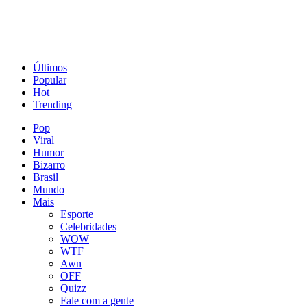
Últimos
Popular
Hot
Trending
Pop
Viral
Humor
Bizarro
Brasil
Mundo
Mais
Esporte
Celebridades
WOW
WTF
Awn
OFF
Quizz
Fale com a gente