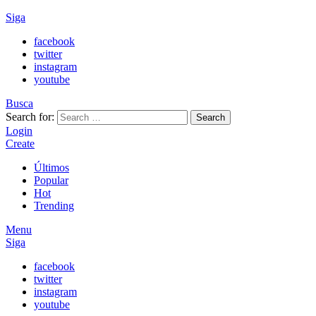
Siga
facebook
twitter
instagram
youtube
Busca
Search for:
Search
Login
Create
Últimos
Popular
Hot
Trending
Menu
Siga
facebook
twitter
instagram
youtube