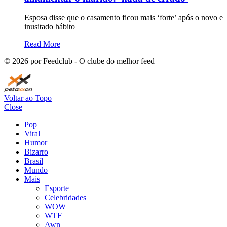
Esposa disse que o casamento ficou mais ‘forte’ após o novo e
inusitado hábito
Read More
©
2026
por Feedclub - O clube do melhor feed
Voltar ao Topo
Close
Pop
Viral
Humor
Bizarro
Brasil
Mundo
Mais
Esporte
Celebridades
WOW
WTF
Awn