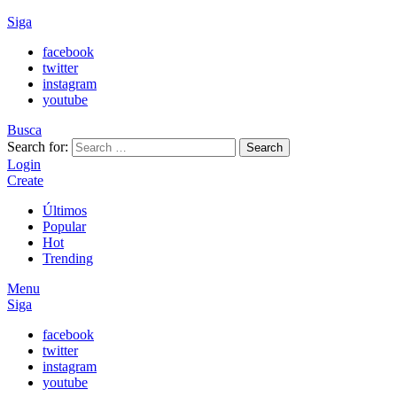
Siga
facebook
twitter
instagram
youtube
Busca
Search for:
Search
Login
Create
Últimos
Popular
Hot
Trending
Menu
Siga
facebook
twitter
instagram
youtube