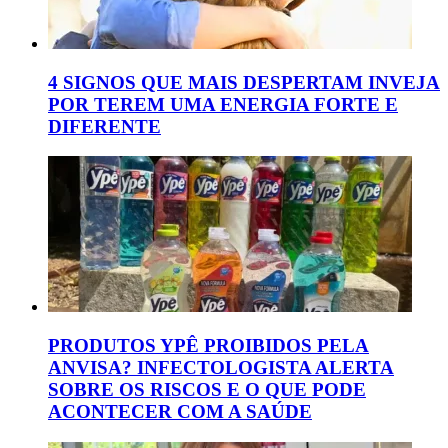
4 SIGNOS QUE MAIS DESPERTAM INVEJA
POR TEREM UMA ENERGIA FORTE E
DIFERENTE
PRODUTOS YPÊ PROIBIDOS PELA
ANVISA? INFECTOLOGISTA ALERTA
SOBRE OS RISCOS E O QUE PODE
ACONTECER COM A SAÚDE