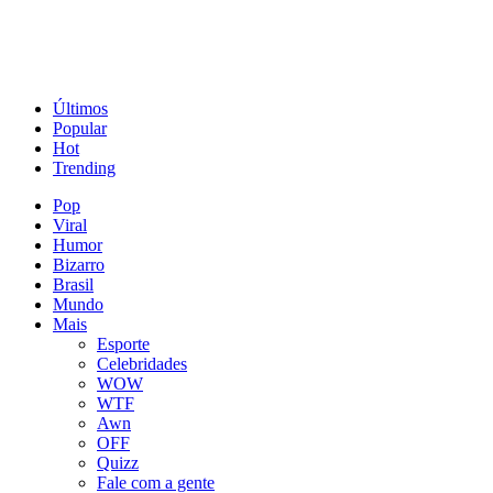
Últimos
Popular
Hot
Trending
Pop
Viral
Humor
Bizarro
Brasil
Mundo
Mais
Esporte
Celebridades
WOW
WTF
Awn
OFF
Quizz
Fale com a gente