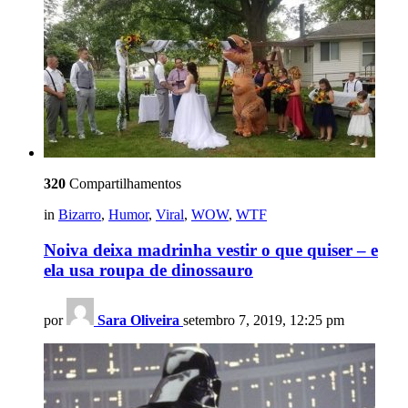
320
Compartilhamentos
in
Bizarro
,
Humor
,
Viral
,
WOW
,
WTF
Noiva deixa madrinha vestir o que quiser – e
ela usa roupa de dinossauro
por
Sara Oliveira
setembro 7, 2019, 12:25 pm