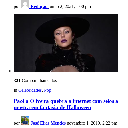
por
Redação
junho 2, 2021, 1:00 pm
321
Compartilhamentos
in
Celebridades
,
Pop
Paolla Oliveira quebra a internet com seios à
mostra em fantasia de Halloween
por
José Elias Mendes
novembro 1, 2019, 2:22 pm