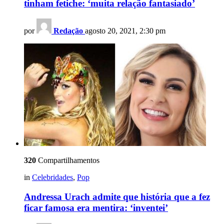
tinham fetiche: ‘muita relação fantasiado’
por
Redação
agosto 20, 2021, 2:30 pm
320
Compartilhamentos
in
Celebridades
,
Pop
Andressa Urach admite que história que a fez
ficar famosa era mentira: ‘inventei’