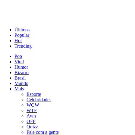
Últimos
Popular
Hot
Trending
Pop
Viral
Humor
Bizarro
Brasil
Mundo
Mais
Esporte
Celebridades
WOW
WTF
Awn
OFF
Quizz
Fale com a gente