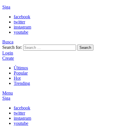
Siga
facebook
twitter
instagram
youtube
Busca
Search for:
Search
Login
Create
Últimos
Popular
Hot
Trending
Menu
Siga
facebook
twitter
instagram
youtube