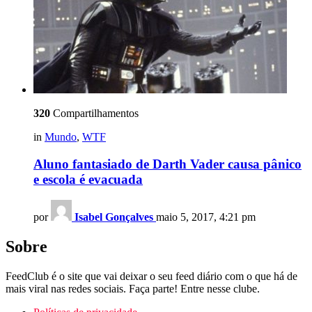
320
Compartilhamentos
in
Mundo
,
WTF
Aluno fantasiado de Darth Vader causa pânico
e escola é evacuada
por
Isabel Gonçalves
maio 5, 2017, 4:21 pm
Sobre
FeedClub é o site que vai deixar o seu feed diário com o que há de
mais viral nas redes sociais. Faça parte! Entre nesse clube.