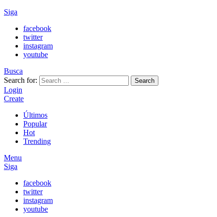
Siga
facebook
twitter
instagram
youtube
Busca
Search for:
Search
Login
Create
Últimos
Popular
Hot
Trending
Menu
Siga
facebook
twitter
instagram
youtube