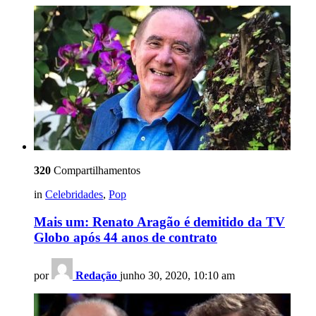
320
Compartilhamentos
in
Celebridades
,
Pop
Mais um: Renato Aragão é demitido da TV
Globo após 44 anos de contrato
por
Redação
junho 30, 2020, 10:10 am