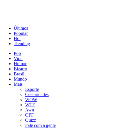
Últimos
Popular
Hot
Trending
Pop
Viral
Humor
Bizarro
Brasil
Mundo
Mais
Esporte
Celebridades
WOW
WTF
Awn
OFF
Quizz
Fale com a gente