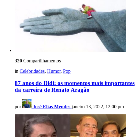
320
Compartilhamentos
in
Celebridades
,
Humor
,
Pop
87 anos do Didi: os momentos mais importantes
da carreira de Renato Aragão
por
José Elias Mendes
janeiro 13, 2022, 12:00 pm