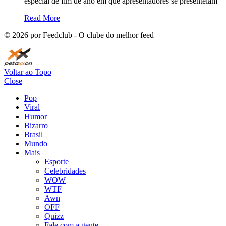
especial de fim de ano em que apresentadores se presenteiam
Read More
©
2026
por Feedclub - O clube do melhor feed
Voltar ao Topo
Close
Pop
Viral
Humor
Bizarro
Brasil
Mundo
Mais
Esporte
Celebridades
WOW
WTF
Awn
OFF
Quizz
Fale com a gente