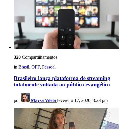
320
Compartilhamentos
in
Brasil
,
OFF
,
Pessoal
Brasileiro lança plataforma de streaming
totalmente voltada ao público evangélico
por
Maysa Vilela
fevereiro 17, 2020, 3:23 pm