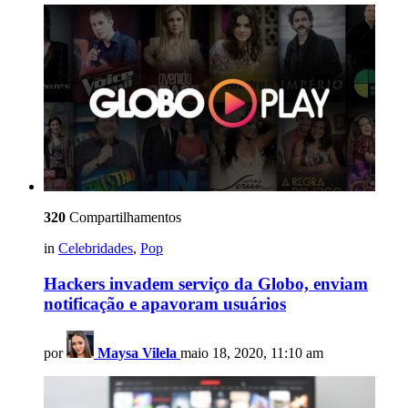
320
Compartilhamentos
in
Celebridades
,
Pop
Hackers invadem serviço da Globo, enviam
notificação e apavoram usuários
por
Maysa Vilela
maio 18, 2020, 11:10 am