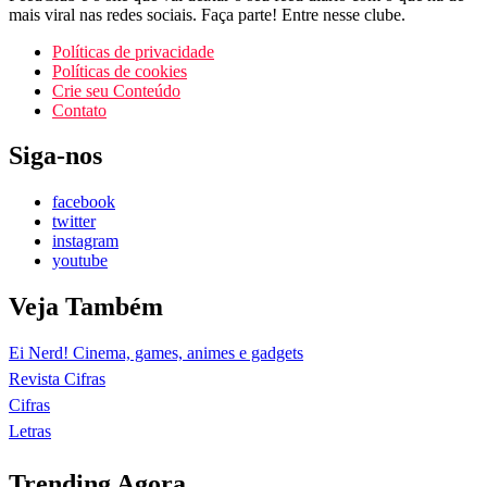
mais viral nas redes sociais. Faça parte! Entre nesse clube.
Políticas de privacidade
Políticas de cookies
Crie seu Conteúdo
Contato
Siga-nos
facebook
twitter
instagram
youtube
Veja Também
Ei Nerd! Cinema, games, animes e gadgets
Revista Cifras
Cifras
Letras
Trending Agora