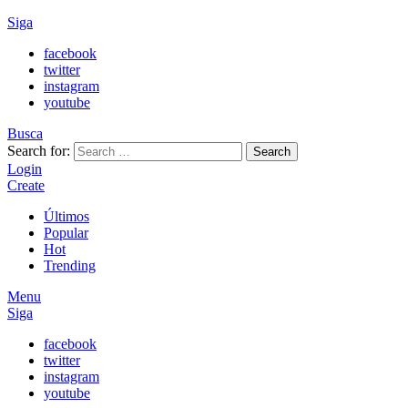
Siga
facebook
twitter
instagram
youtube
Busca
Search for:
Search
Login
Create
Últimos
Popular
Hot
Trending
Menu
Siga
facebook
twitter
instagram
youtube