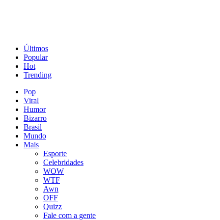
Últimos
Popular
Hot
Trending
Pop
Viral
Humor
Bizarro
Brasil
Mundo
Mais
Esporte
Celebridades
WOW
WTF
Awn
OFF
Quizz
Fale com a gente