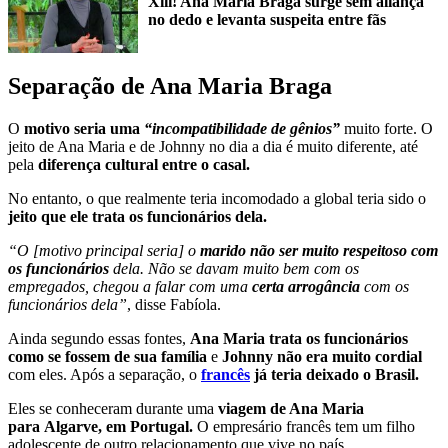
Xiii! Ana Maria Braga surge sem aliança
no dedo e levanta suspeita entre fãs
Separação de Ana Maria Braga
O
motivo seria uma
“incompatibilidade de gênios”
muito forte. O
jeito de Ana Maria e de Johnny no dia a dia é muito diferente, até
pela
diferença cultural entre o casal.
No entanto, o que realmente teria incomodado a global teria sido o
jeito que ele trata os funcionários dela.
“O [motivo principal seria] o
marido não ser muito respeitoso com
os funcionários
dela. Não se davam muito bem com os
empregados, chegou a falar com uma
certa arrogância
com os
funcionários dela”
, disse Fabíola.
Ainda segundo essas fontes,
Ana Maria trata os funcionários
como se fossem de sua família
e
Johnny não era muito cordial
com eles. Após a separação, o
francês
já teria
deixado o Brasil.
Eles se conheceram durante uma
viagem de Ana Maria
para Algarve, em Portugal.
O empresário francês tem um filho
adolescente de outro relacionamento que vive no país.