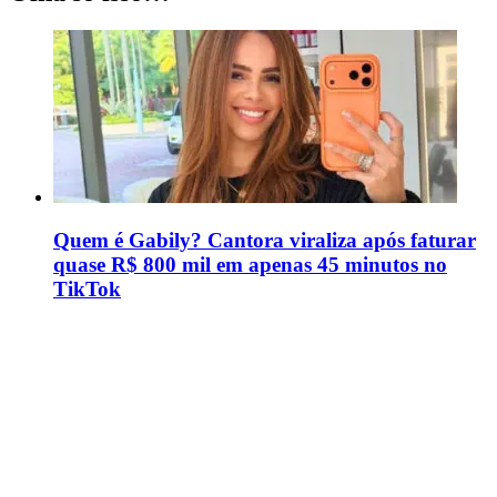
Quem é Gabily? Cantora viraliza após faturar
quase R$ 800 mil em apenas 45 minutos no
TikTok