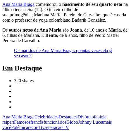
Ana Maria Braga
comemorou o
nascimento de seu quarto neto
na
última terça-feira (15). O terceiro filho de
sua primogênita, Mariana Maffei Pereira de Carvalho, que é casada
com o professor de yoga colombiano Badarik González.
Os
outros netos de Ana Maria
são
Joana
, de 10 anos e
Maria
, de
6, filhas de Mariana. E
Bento
, de 9 anos, filho de Pedro Maffei
Pereira de Carvalho.
Os maridos de Ana Maria Braga: quantas vezes ela já
se casou?
Em Destaque
320
shares
Ana Maria Braga
Celebridades
Destaques
Divórcio
fabíola
reipert
Famosos
francês
funcionários
Globo
Johnny Lucet
mais
você
Polêmica
record tv
separação
TV