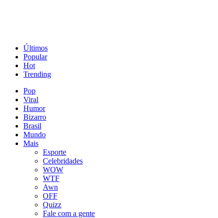
Últimos
Popular
Hot
Trending
Pop
Viral
Humor
Bizarro
Brasil
Mundo
Mais
Esporte
Celebridades
WOW
WTF
Awn
OFF
Quizz
Fale com a gente