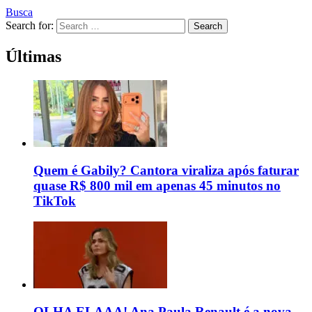
Busca
Search for:
Search
Últimas
Quem é Gabily? Cantora viraliza após faturar
quase R$ 800 mil em apenas 45 minutos no
TikTok
OLHA ELAAA! Ana Paula Renault é a nova