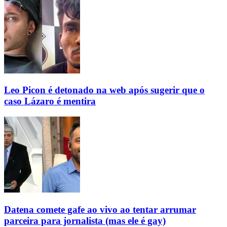
Leo Picon é detonado na web após sugerir que o
caso Lázaro é mentira
Datena comete gafe ao vivo ao tentar arrumar
parceira para jornalista (mas ele é gay)