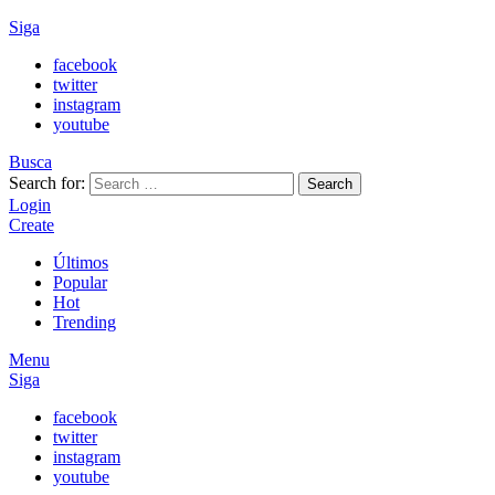
Siga
facebook
twitter
instagram
youtube
Busca
Search for:
Search
Login
Create
Últimos
Popular
Hot
Trending
Menu
Siga
facebook
twitter
instagram
youtube