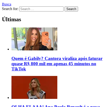
Busca
Search for:
Search
Últimas
Quem é Gabily? Cantora viraliza após faturar
quase R$ 800 mil em apenas 45 minutos no
TikTok
OLHA ELAAA! Ana Paula Renault é a nova