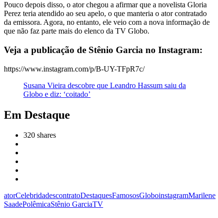
Pouco depois disso, o ator chegou a afirmar que a novelista Gloria
Perez teria atendido ao seu apelo, o que manteria o ator contratado
da emissora. Agora, no entanto, ele veio com a nova informação de
que não faz parte mais do elenco da TV Globo.
Veja a publicação de Stênio Garcia no Instagram:
https://www.instagram.com/p/B-UY-TFpR7c/
Susana Vieira descobre que Leandro Hassum saiu da
Globo e diz: ‘coitado’
Em Destaque
320
shares
ator
Celebridades
contrato
Destaques
Famosos
Globo
instagram
Marilene
Saade
Polêmica
Stênio Garcia
TV