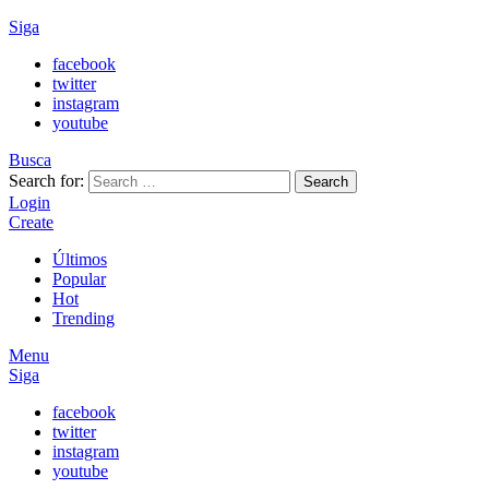
Siga
facebook
twitter
instagram
youtube
Busca
Search for:
Search
Login
Create
Últimos
Popular
Hot
Trending
Menu
Siga
facebook
twitter
instagram
youtube