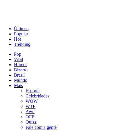
Últimos
Popular
Hot
Trending
Pop
Viral
Humor
Bizarro
Brasil
Mundo
Mais
Esporte
Celebridades
WOW
WTF
Awn
OFF
Quizz
Fale com a gente