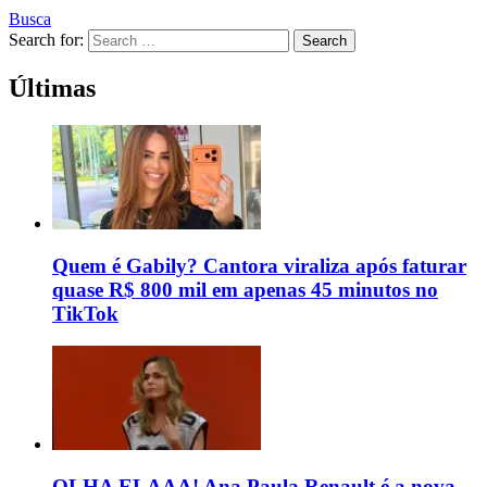
Busca
Search for:
Search
Últimas
Quem é Gabily? Cantora viraliza após faturar
quase R$ 800 mil em apenas 45 minutos no
TikTok
OLHA ELAAA! Ana Paula Renault é a nova