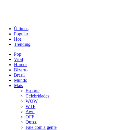
Últimos
Popular
Hot
Trending
Pop
Viral
Humor
Bizarro
Brasil
Mundo
Mais
Esporte
Celebridades
WOW
WTF
Awn
OFF
Quizz
Fale com a gente