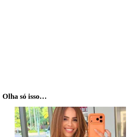
Olha só isso…