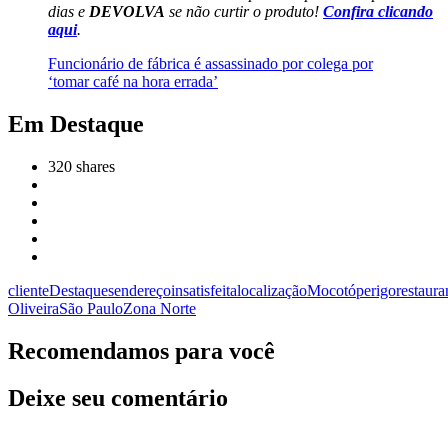
dias e
DEVOLVA
se não curtir o produto!
Confira clicando
aqui
.
Funcionário de fábrica é assassinado por colega por
‘tomar café na hora errada’
Em Destaque
320
shares
cliente
Destaques
endereço
insatisfeita
localização
Mocotó
perigo
restaura
Oliveira
São Paulo
Zona Norte
Recomendamos para você
Deixe seu comentário