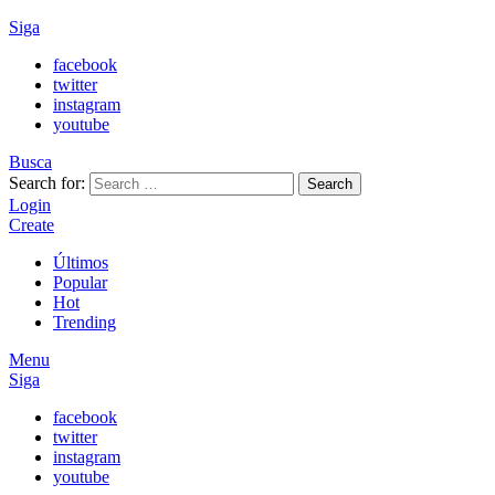
Siga
facebook
twitter
instagram
youtube
Busca
Search for:
Search
Login
Create
Últimos
Popular
Hot
Trending
Menu
Siga
facebook
twitter
instagram
youtube