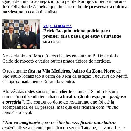
Quem deu início ao negócio foi o pai de Rodrigo, o pernambucano
José Oliveira de Almeida que tinha o sonho de
preservar a cultura
nordestina
na capital paulista.
Veja também:
Érick Jacquin aciona polícia para
prender falsa babá que estava furtando
sua casa
No cardápio do ‘Mocotó’, os clientes encontram Baião de dois,
Caldo de mocotó e vários outros pratos típicos do nordeste.
O restaurante
fica na Vila Medeiros, bairro da Zona Norte
de
São Paulo localizado a cerca de 3 km da estação Tucuruvi do Metrô,
e a aproximadamente 15 km do Centro.
Através das redes sociais, uma
cliente
chamada Sandra fez um
comentário dizendo ter achado a
localização do espaço
:
“
perigosa
e precária
“
. Ela contou ao dono do restaurante que foi até lá
acompanhada de 16 pessoas, mas que eles ficaram com
“muito
medo”
do local.
“
Nunca imaginaria
que você tão famoso
ficaria num bairro
assim
“,
disse a cliente, que afirmou ser do Tatuapé, na Zona Leste