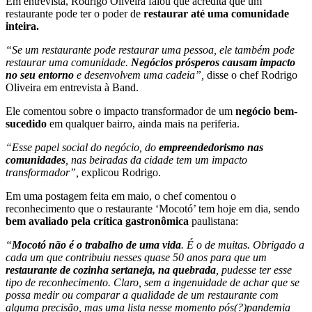
Em entrevista, Rodrigo Oliveira falou que acredita que um
restaurante pode ter o poder de
restaurar até uma comunidade
inteira.
“Se um restaurante pode restaurar uma pessoa, ele também pode
restaurar uma comunidade.
Negócios prósperos causam impacto
no seu entorno
e desenvolvem uma cadeia”,
disse o chef Rodrigo
Oliveira em entrevista à Band.
Ele comentou sobre o impacto transformador de um
negócio bem-
sucedido
em qualquer bairro, ainda mais na periferia.
“Esse papel social do negócio, do
empreendedorismo nas
comunidades
, nas beiradas da cidade tem um impacto
transformador”,
explicou Rodrigo.
Em uma postagem feita em maio, o chef comentou o
reconhecimento que o restaurante ‘Mocotó’ tem hoje em dia, sendo
bem avaliado pela crítica gastronômica
paulistana:
“
Mocotó não é o trabalho de uma vida
. É o de muitas. Obrigado a
cada um que contribuiu nesses quase 50 anos para que um
restaurante de cozinha sertaneja, na quebrada
, pudesse ter esse
tipo de reconhecimento. Claro, sem a ingenuidade de achar que se
possa medir ou comparar a qualidade de um restaurante com
alguma precisão, mas uma lista nesse momento pós(?)pandemia