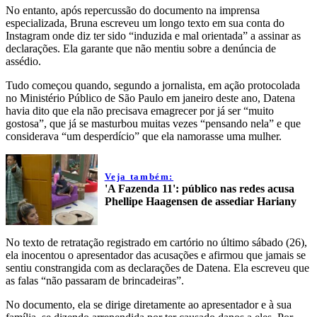
No entanto, após repercussão do documento na imprensa
especializada, Bruna escreveu um longo texto em sua conta do
Instagram onde diz ter sido “induzida e mal orientada” a assinar as
declarações. Ela garante que não mentiu sobre a denúncia de
assédio.
Tudo começou quando, segundo a jornalista, em ação protocolada
no Ministério Público de São Paulo em janeiro deste ano, Datena
havia dito que ela não precisava emagrecer por já ser “muito
gostosa”, que já se masturbou muitas vezes “pensando nela” e que
considerava “um desperdício” que ela namorasse uma mulher.
Veja também:
'A Fazenda 11': público nas redes acusa
Phellipe Haagensen de assediar Hariany
No texto de retratação registrado em cartório no último sábado (26),
ela inocentou o apresentador das acusações e afirmou que jamais se
sentiu constrangida com as declarações de Datena. Ela escreveu que
as falas “não passaram de brincadeiras”.
No documento, ela se dirige diretamente ao apresentador e à sua