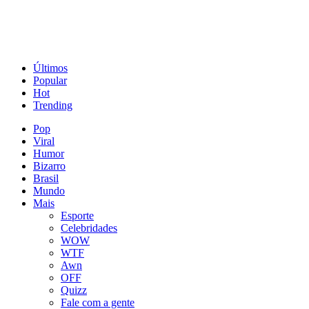
Últimos
Popular
Hot
Trending
Pop
Viral
Humor
Bizarro
Brasil
Mundo
Mais
Esporte
Celebridades
WOW
WTF
Awn
OFF
Quizz
Fale com a gente