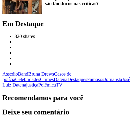
são tão duros nas críticas?
Em Destaque
320
shares
Assédio
Band
Bruna Drews
Casos de
polícia
Celebridades
Crimes
Datena
Destaques
Famosos
Jornalista
José
Luiz Datena
justiça
Polêmica
TV
Recomendamos para você
Deixe seu comentário