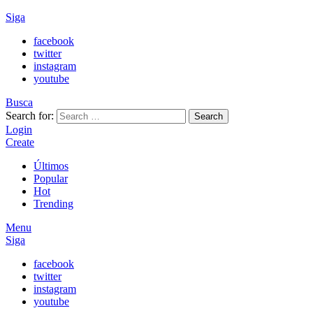
Siga
facebook
twitter
instagram
youtube
Busca
Search for:
Search
Login
Create
Últimos
Popular
Hot
Trending
Menu
Siga
facebook
twitter
instagram
youtube