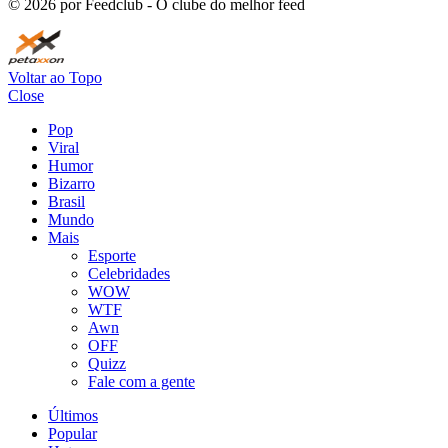
©
2026
por Feedclub - O clube do melhor feed
Voltar ao Topo
Close
Pop
Viral
Humor
Bizarro
Brasil
Mundo
Mais
Esporte
Celebridades
WOW
WTF
Awn
OFF
Quizz
Fale com a gente
Últimos
Popular