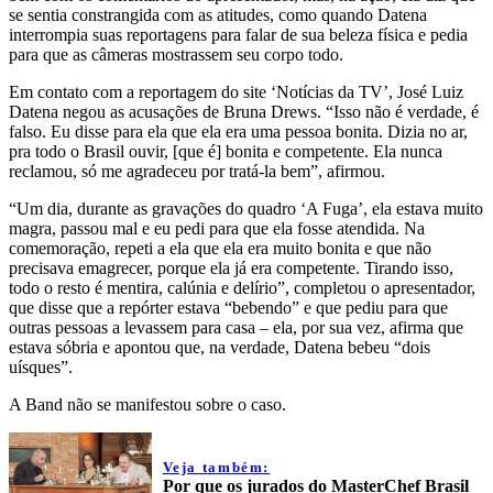
se sentia constrangida com as atitudes, como quando Datena
interrompia suas reportagens para falar de sua beleza física e pedia
para que as câmeras mostrassem seu corpo todo.
Em contato com a reportagem do site ‘Notícias da TV’, José Luiz
Datena negou as acusações de Bruna Drews. “Isso não é verdade, é
falso. Eu disse para ela que ela era uma pessoa bonita. Dizia no ar,
pra todo o Brasil ouvir, [que é] bonita e competente. Ela nunca
reclamou, só me agradeceu por tratá-la bem”, afirmou.
“Um dia, durante as gravações do quadro ‘A Fuga’, ela estava muito
magra, passou mal e eu pedi para que ela fosse atendida. Na
comemoração, repeti a ela que ela era muito bonita e que não
precisava emagrecer, porque ela já era competente. Tirando isso,
todo o resto é mentira, calúnia e delírio”, completou o apresentador,
que disse que a repórter estava “bebendo” e que pediu para que
outras pessoas a levassem para casa – ela, por sua vez, afirma que
estava sóbria e apontou que, na verdade, Datena bebeu “dois
uísques”.
A Band não se manifestou sobre o caso.
Veja também:
Por que os jurados do MasterChef Brasil