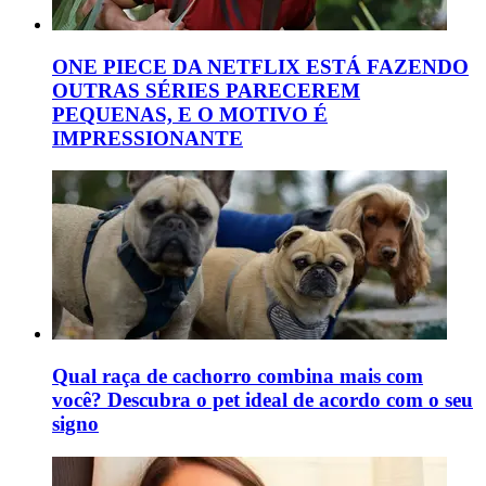
ONE PIECE DA NETFLIX ESTÁ FAZENDO
OUTRAS SÉRIES PARECEREM
PEQUENAS, E O MOTIVO É
IMPRESSIONANTE
Qual raça de cachorro combina mais com
você? Descubra o pet ideal de acordo com o seu
signo