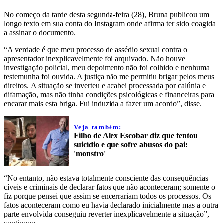
No começo da tarde desta segunda-feira (28), Bruna publicou um
longo texto em sua conta do Instagram onde afirma ter sido coagida
a assinar o documento.
“A verdade é que meu processo de assédio sexual contra o
apresentador inexplicavelmente foi arquivado. Não houve
investigação policial, meu depoimento não foi colhido e nenhuma
testemunha foi ouvida. A justiça não me permitiu brigar pelos meus
direitos. A situação se inverteu e acabei processada por calúnia e
difamação, mas não tinha condições psicológicas e financeiras para
encarar mais esta briga. Fui induzida a fazer um acordo”, disse.
Veja também:
Filho de Alex Escobar diz que tentou
suicídio e que sofre abusos do pai:
'monstro'
“No entanto, não estava totalmente consciente das consequências
cíveis e criminais de declarar fatos que não aconteceram; somente o
fiz porque pensei que assim se encerrariam todos os processos. Os
fatos aconteceram como eu havia declarado inicialmente mas a outra
parte envolvida conseguiu reverter inexplicavelmente a situação”,
continuou.