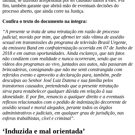
família, se dizendo arrependida por ter causado danos a eles. Por
fim, também garante que abrirá mão de eventuais decisões do
processo aberto, que ainda corre na Justiça.
Confira o texto do documento na íntegra:
“A presente se trata de uma retratação em razão de processo
judicial, movido por mim, que afirmei ter sido vítima de assédio
sexual em transmissões do programa de televisão Brasil Urgente,
da emissora Band em confraternização ocorrida em 07 de Junho de
2018 e em outras oportunidades. Ainda esclareço, que tais fatos
não condizem com realidade e nunca ocorreram, sendo que os
vídeos dos programas ao vivo, juntados aos autos, não passaram de
brincadeiras, consignando que não me senti constrangida com
referidos evento e aproveito a declaração para, também, pedir
desculpas ao Senhor José Luiz Datena e sua família pelos
transtornos causados, pretendendo que a presente retratação
sirva para restabelecer qualquer dúvida em relação à sua
idoneidade. E por fim, renuncio a qualquer direito e a eventuais
reflexos relacionados com o pedido de indenização decorrente de
assédio sexual e moral alegados, perante todos os órgãos
administrativos e judiciais, em qualquer grau de jurisdição, nas
esferas trabalhistas, cível e criminal”.
‘Induzida e mal orientada’