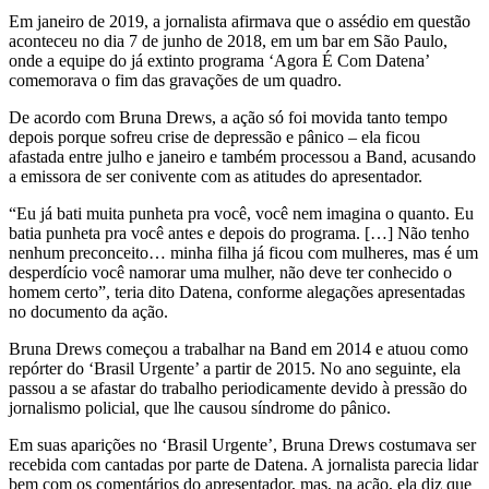
Em janeiro de 2019, a jornalista afirmava que o assédio em questão
aconteceu no dia 7 de junho de 2018, em um bar em São Paulo,
onde a equipe do já extinto programa ‘Agora É Com Datena’
comemorava o fim das gravações de um quadro.
De acordo com Bruna Drews, a ação só foi movida tanto tempo
depois porque sofreu crise de depressão e pânico – ela ficou
afastada entre julho e janeiro e também processou a Band, acusando
a emissora de ser conivente com as atitudes do apresentador.
“Eu já bati muita punheta pra você, você nem imagina o quanto. Eu
batia punheta pra você antes e depois do programa. […] Não tenho
nenhum preconceito… minha filha já ficou com mulheres, mas é um
desperdício você namorar uma mulher, não deve ter conhecido o
homem certo”, teria dito Datena, conforme alegações apresentadas
no documento da ação.
Bruna Drews começou a trabalhar na Band em 2014 e atuou como
repórter do ‘Brasil Urgente’ a partir de 2015. No ano seguinte, ela
passou a se afastar do trabalho periodicamente devido à pressão do
jornalismo policial, que lhe causou síndrome do pânico.
Em suas aparições no ‘Brasil Urgente’, Bruna Drews costumava ser
recebida com cantadas por parte de Datena. A jornalista parecia lidar
bem com os comentários do apresentador, mas, na ação, ela diz que