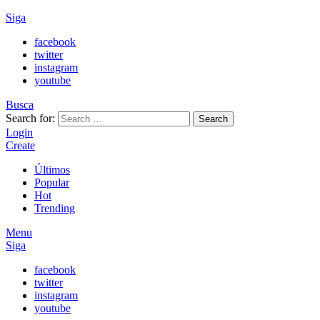
Siga
facebook
twitter
instagram
youtube
Busca
Search for:
Search
Login
Create
Últimos
Popular
Hot
Trending
Menu
Siga
facebook
twitter
instagram
youtube