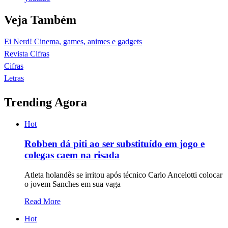
Veja Também
Ei Nerd! Cinema, games, animes e gadgets
Revista Cifras
Cifras
Letras
Trending Agora
Hot
Robben dá piti ao ser substituído em jogo e
colegas caem na risada
Atleta holandês se irritou após técnico Carlo Ancelotti colocar
o jovem Sanches em sua vaga
Read More
Hot