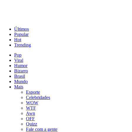
Últimos
Popular
Hot
Trending
Pop
Viral
Humor
Bizarro
Brasil
Mundo
Mais
Esporte
Celebridades
WOW
WTF
Awn
OFF
Quizz
Fale com a gente