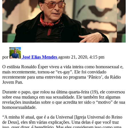
por
José Elias Mendes
agosto 21, 2020, 4:15 pm
O estilista Ronaldo Ésper viveu a vida inteira como homossexual e,
mais recentemente, tornou-se “ex-gay”. Ele foi convidado
recentemente para uma entrevista no programa ‘Pânico’, da Rádio
Jovem Pan.
Durante o papo, que rolou na última quarta-feira (19), ele conversou
sobre essa mudança em sua sexualidade. Ele também fez algumas
revelações inusitadas sobre o que acredita ter sido o “motivo” de sua
homossexualidade.
“A minha fé atual, que é a da Universal [Igreja Universal do Reino
de Deus], eles têm várias explicações. Uma delas é que você traz
isso, quer dizer, é hereditário. Mas eles consideram isso como uma