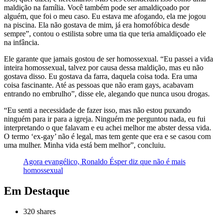
maldição na família. Você também pode ser amaldiçoado por
alguém, que foi o meu caso. Eu estava me afogando, ela me jogou
na piscina. Ela não gostava de mim, já era homofóbica desde
sempre”, contou o estilista sobre uma tia que teria amaldiçoado ele
na infância.
Ele garante que jamais gostou de ser homossexual. “Eu passei a vida
inteira homossexual, talvez por causa dessa maldição, mas eu não
gostava disso. Eu gostava da farra, daquela coisa toda. Era uma
coisa fascinante. Até as pessoas que não eram gays, acabavam
entrando no embrulho”, disse ele, alegando que nunca usou drogas.
“Eu senti a necessidade de fazer isso, mas não estou puxando
ninguém para ir para a igreja. Ninguém me perguntou nada, eu fui
interpretando o que falavam e eu achei melhor me abster dessa vida.
O termo ‘ex-gay’ não é legal, mas tem gente que era e se casou com
uma mulher. Minha vida está bem melhor”, concluiu.
Agora evangélico, Ronaldo Ésper diz que não é mais
homossexual
Em Destaque
320
shares