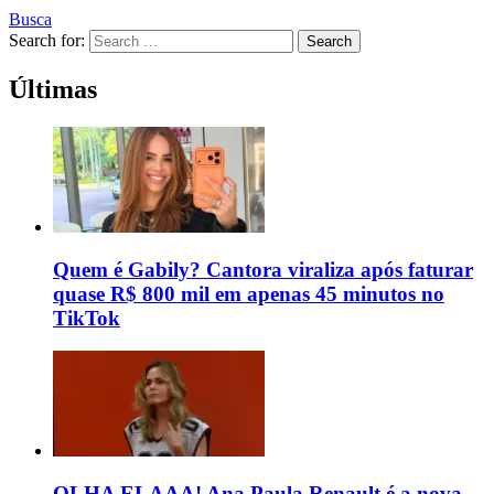
Busca
Search for:
Search
Últimas
Quem é Gabily? Cantora viraliza após faturar
quase R$ 800 mil em apenas 45 minutos no
TikTok
OLHA ELAAA! Ana Paula Renault é a nova