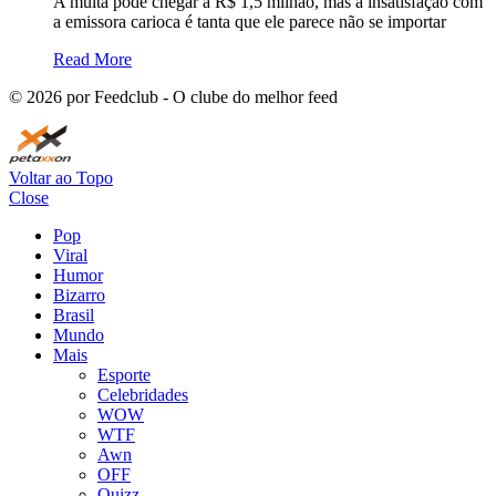
A multa pode chegar a R$ 1,5 milhão, mas a insatisfação com
a emissora carioca é tanta que ele parece não se importar
Read More
©
2026
por Feedclub - O clube do melhor feed
Voltar ao Topo
Close
Pop
Viral
Humor
Bizarro
Brasil
Mundo
Mais
Esporte
Celebridades
WOW
WTF
Awn
OFF
Quizz