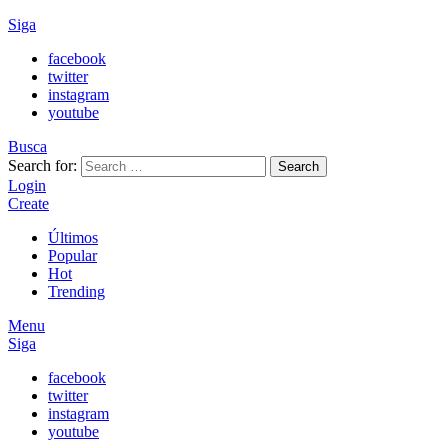
Siga
facebook
twitter
instagram
youtube
Busca
Search for:
Search
Login
Create
Últimos
Popular
Hot
Trending
Menu
Siga
facebook
twitter
instagram
youtube