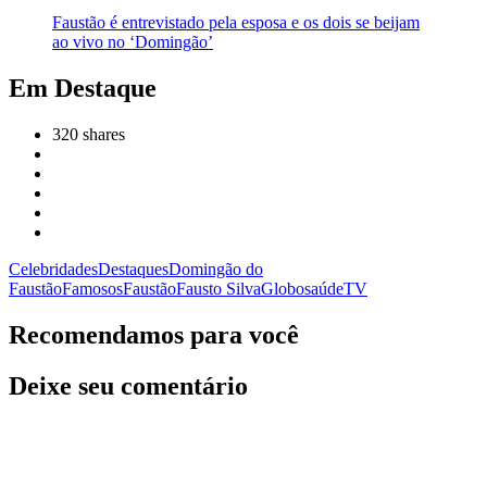
Faustão é entrevistado pela esposa e os dois se beijam
ao vivo no ‘Domingão’
Em Destaque
320
shares
Celebridades
Destaques
Domingão do
Faustão
Famosos
Faustão
Fausto Silva
Globo
saúde
TV
Recomendamos para você
Deixe seu comentário