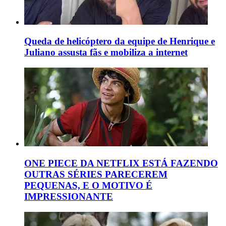
Queda de helicóptero da equipe de Henrique e
Juliano assusta fãs e mobiliza a internet
ONE PIECE DA NETFLIX ESTÁ FAZENDO
OUTRAS SÉRIES PARECEREM
PEQUENAS, E O MOTIVO É
IMPRESSIONANTE