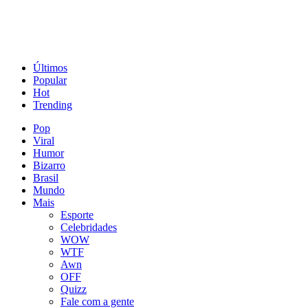
Últimos
Popular
Hot
Trending
Pop
Viral
Humor
Bizarro
Brasil
Mundo
Mais
Esporte
Celebridades
WOW
WTF
Awn
OFF
Quizz
Fale com a gente