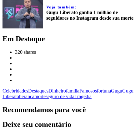
Veja também:
Gugu Liberato ganha 1 milhão de
seguidores no Instagram desde sua morte
Em Destaque
320
shares
Celebridades
Destaques
Dinheiro
família
Famosos
fortuna
Gugu
Gugu
Liberato
herança
morte
seguro de vida
Tragédia
Recomendamos para você
Deixe seu comentário