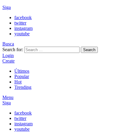
Siga
facebook
twitter
instagram
youtube
Busca
Search for:
Search
Login
Create
Últimos
Popular
Hot
Trending
Menu
Siga
facebook
twitter
instagram
youtube