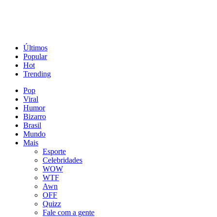
Últimos
Popular
Hot
Trending
Pop
Viral
Humor
Bizarro
Brasil
Mundo
Mais
Esporte
Celebridades
WOW
WTF
Awn
OFF
Quizz
Fale com a gente