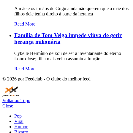
A mãe e os irmãos de Gugu ainda não querem que a mãe dos
filhos dele tenha direito à parte da herança
Read More
Família de Tom Veiga impede viúva de gerir
herança milionária
Cybelle Hermínio deixou de ser a inventariante do eterno
Louro José; filha mais velha assumiu a função
Read More
©
2026
por Feedclub - O clube do melhor feed
Voltar ao Topo
Close
Pop
Viral
Humor
Bizarro