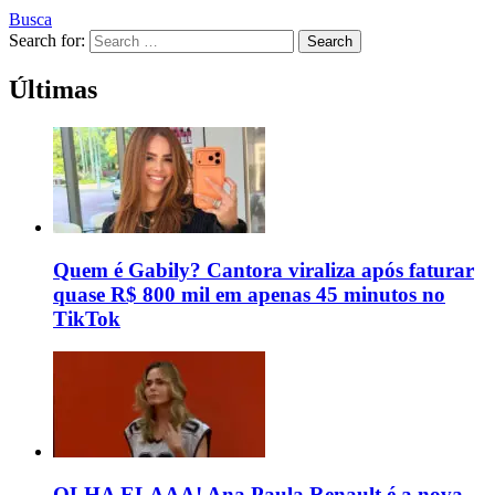
Busca
Search for:
Search
Últimas
Quem é Gabily? Cantora viraliza após faturar
quase R$ 800 mil em apenas 45 minutos no
TikTok
OLHA ELAAA! Ana Paula Renault é a nova