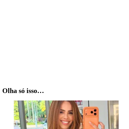
Olha só isso…