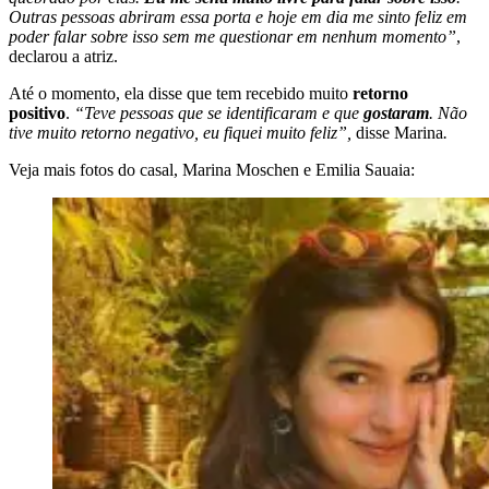
Outras pessoas abriram essa porta e hoje em dia me sinto feliz em
poder falar sobre isso sem me questionar em nenhum momento”
,
declarou a atriz.
Até o momento, ela disse que tem recebido muito
retorno
positivo
.
“Teve pessoas que se identificaram e que
gostaram
. Não
tive muito retorno negativo, eu fiquei muito feliz”,
disse Marina
.
Veja mais fotos do casal, Marina Moschen e Emilia Sauaia: