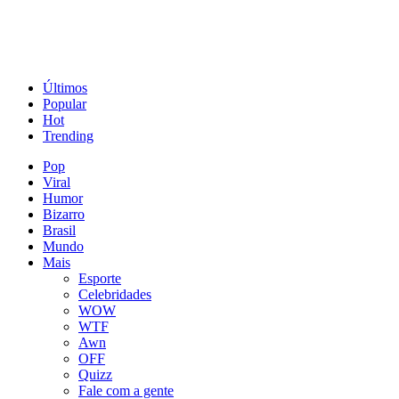
Últimos
Popular
Hot
Trending
Pop
Viral
Humor
Bizarro
Brasil
Mundo
Mais
Esporte
Celebridades
WOW
WTF
Awn
OFF
Quizz
Fale com a gente