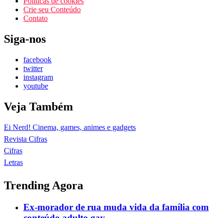
Políticas de cookies
Crie seu Conteúdo
Contato
Siga-nos
facebook
twitter
instagram
youtube
Veja Também
Ei Nerd! Cinema, games, animes e gadgets
Revista Cifras
Cifras
Letras
Trending Agora
Ex-morador de rua muda vida da família com
conteúdo adulto gay