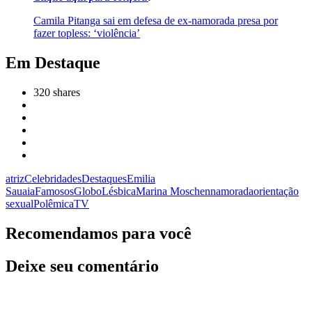
Camila Pitanga sai em defesa de ex-namorada presa por
fazer topless: ‘violência’
Em Destaque
320
shares
atriz
Celebridades
Destaques
Emilia
Sauaia
Famosos
Globo
Lésbica
Marina Moschen
namorada
orientação
sexual
Polêmica
TV
Recomendamos para você
Deixe seu comentário