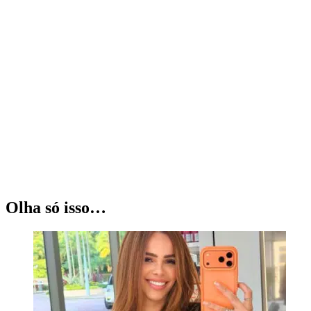
Olha só isso…