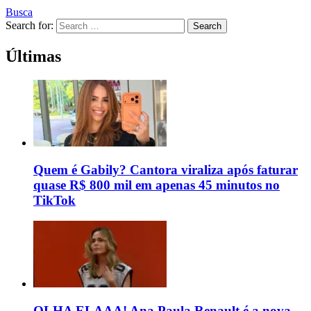
Busca
Search for:
Search
Últimas
Quem é Gabily? Cantora viraliza após faturar
quase R$ 800 mil em apenas 45 minutos no
TikTok
OLHA ELAAA! Ana Paula Renault é a nova