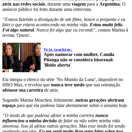
atriz nas redes sociais
, durante uma
viagem
para a
Argentina.
O
anúncio público foi feito durante uma entrevista.
“Estava fazendo a divulgação de um filme, houve a pergunta e eu
falei o que estava acontecendo na minha vida.
Estou muito feliz.
Foi algo natural
. Nunca foi algo que eu escondi”,
contou Marina à
revista ‘Quem’.
Veja também:
Após namorar com mulher, Camila
Pitanga não se considera bissexual:
'libido aberta'
Ela integra o elenco da série ‘No Mundo da Luna’, disponível no
HBO Max, e revelou que
nunca teve medo
que sua orientação
afetasse sua carreira
de atriz.
Segundo Marina Moschen, felizmente,
outras gerações abriram
espaço
para que ela pudesse falar abertamente sobre o assunto hoje.
“O medo de que pudesse afetar a minha carreira
nunca
influenciou a minha decisão
de falar ou não sobre minha vida
amorosa. Isso já afetou outras gerações. Mas esse medo foi sendo
quebrado por elas.
Eu me senti muito livre para falar sobre isso
.