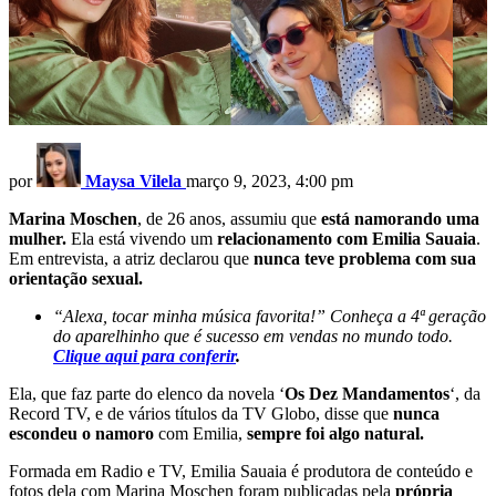
por
Maysa Vilela
março 9, 2023, 4:00 pm
Marina Moschen
, de 26 anos, assumiu que
está namorando uma
mulher.
Ela está vivendo um
relacionamento com Emilia Sauaia
.
Em entrevista, a atriz declarou que
nunca teve problema com sua
orientação sexual.
“Alexa, tocar minha música favorita!” Conheça a 4ª geração
do aparelhinho que é sucesso em vendas no mundo todo.
Clique
aqui para conferir
.
Ela, que faz parte do elenco da novela ‘
Os Dez Mandamentos
‘, da
Record TV, e de vários títulos da TV Globo, disse que
nunca
escondeu o namoro
com Emilia,
sempre foi algo natural.
Formada em Radio e TV, Emilia Sauaia é produtora de conteúdo e
fotos dela com Marina Moschen foram publicadas pela
própria