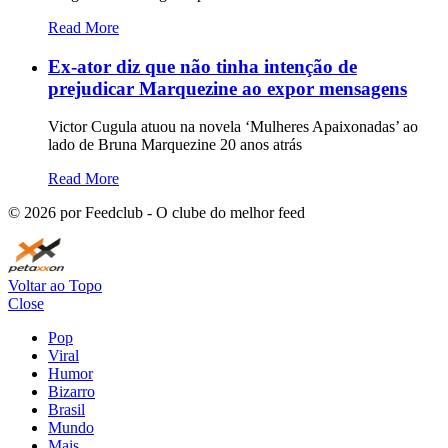
Read More
Ex-ator diz que não tinha intenção de
prejudicar Marquezine ao expor mensagens
Victor Cugula atuou na novela ‘Mulheres Apaixonadas’ ao
lado de Bruna Marquezine 20 anos atrás
Read More
©
2026
por Feedclub - O clube do melhor feed
Voltar ao Topo
Close
Pop
Viral
Humor
Bizarro
Brasil
Mundo
Mais