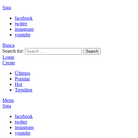
Siga
facebook
twitter
instagram
youtube
Busca
Search for:
Search
Login
Create
Últimos
Popular
Hot
Trending
Menu
Siga
facebook
twitter
instagram
youtube