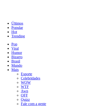
Últimos
Popular
Hot
Trending
Pop
Viral
Humor
Bizarro
Brasil
Mundo
Mais
Esporte
Celebridades
WOW
WTF
Awn
OFF
Quizz
Fale com a gente