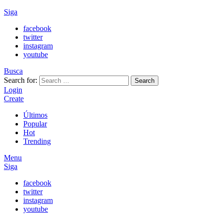
Siga
facebook
twitter
instagram
youtube
Busca
Search for:
Search
Login
Create
Últimos
Popular
Hot
Trending
Menu
Siga
facebook
twitter
instagram
youtube