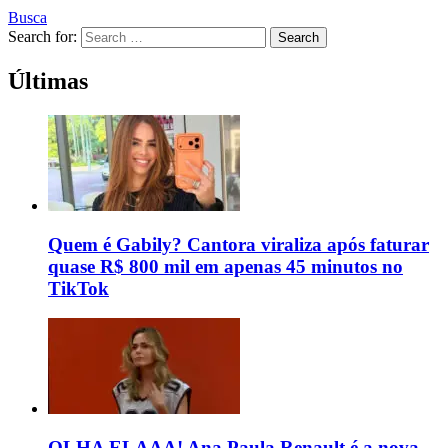
Busca
Search for:
Search
Últimas
Quem é Gabily? Cantora viraliza após faturar
quase R$ 800 mil em apenas 45 minutos no
TikTok
OLHA ELAAA! Ana Paula Renault é a nova