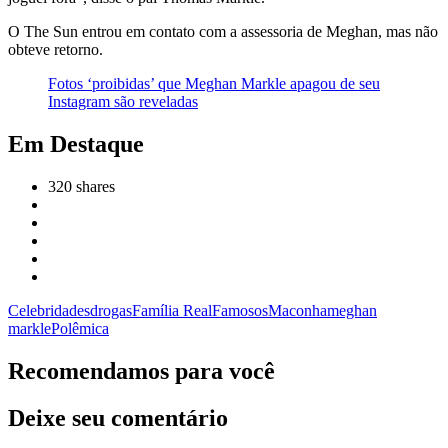
O The Sun entrou em contato com a assessoria de Meghan, mas não
obteve retorno.
Fotos ‘proibidas’ que Meghan Markle apagou de seu
Instagram são reveladas
Em Destaque
320
shares
Celebridades
drogas
Família Real
Famosos
Maconha
meghan
markle
Polêmica
Recomendamos para você
Deixe seu comentário