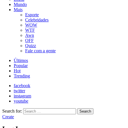
Mundo
Mais
Esporte
Celebridades
WOW
WTF
Awn
OFF
Quizz
Fale com a gente
Últimos
Popular
Hot
Trending
facebook
twitter
instagram
youtube
Search for:
Search
Create