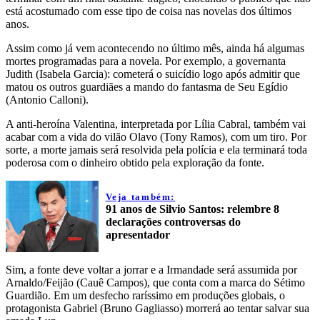
está acostumado com esse tipo de coisa nas novelas dos últimos
anos.
Assim como já vem acontecendo no último mês, ainda há algumas
mortes programadas para a novela. Por exemplo, a governanta
Judith (Isabela Garcia): cometerá o suicídio logo após admitir que
matou os outros guardiães a mando do fantasma de Seu Egídio
(Antonio Calloni).
A anti-heroína Valentina, interpretada por Lília Cabral, também vai
acabar com a vida do vilão Olavo (Tony Ramos), com um tiro. Por
sorte, a morte jamais será resolvida pela polícia e ela terminará toda
poderosa com o dinheiro obtido pela exploração da fonte.
Veja também:
91 anos de Silvio Santos: relembre 8
declarações controversas do
apresentador
Sim, a fonte deve voltar a jorrar e a Irmandade será assumida por
Arnaldo/Feijão (Cauê Campos), que conta com a marca do Sétimo
Guardião. Em um desfecho raríssimo em produções globais, o
protagonista Gabriel (Bruno Gagliasso) morrerá ao tentar salvar sua