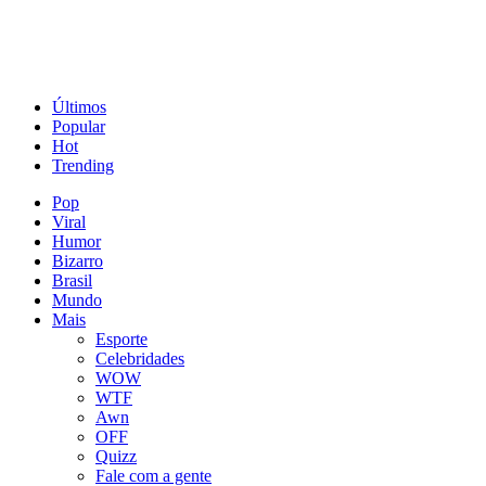
Últimos
Popular
Hot
Trending
Pop
Viral
Humor
Bizarro
Brasil
Mundo
Mais
Esporte
Celebridades
WOW
WTF
Awn
OFF
Quizz
Fale com a gente