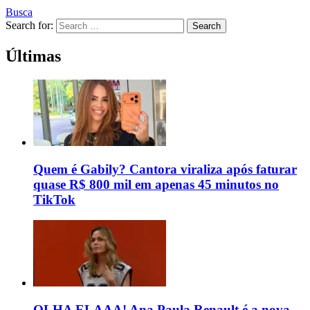
Busca
Search for:
Search
Últimas
Quem é Gabily? Cantora viraliza após faturar
quase R$ 800 mil em apenas 45 minutos no
TikTok
OLHA ELAAA! Ana Paula Renault é a nova