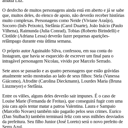
amada Luz.
O desfecho de muitos personagens ainda está em aberto e já se sabe
que, muitos deles, do elenco de apoio, não deverão receber histórias
muito complexas. Personagens como Neide (Viviane Araújo),
Socorro (Inês Peixoto), Stefânia (Carol Duarte), João Inácio (Paulo
Vilhena), Raimunda (Julia Conrad), Tobias (Roberto Birindelli) e
Clotilde (Adriana Lessa) deverão fazer pequenas aparições-
relâmpago durante esta útlima semana.
O próprio autor Aguinaldo Silva, confessou, em sua conta do
Instagram, que havia se esquecido de escrever um final para o
intragável personagem Nicolau, vivido por Marcelo Serrado.
Sete anos se passarão e as quatro personagens que estão grávidas
atualmente serão mostradas ao lado de seus filhos: Stela (Vanessa
Giácomo), Afrodite (Carolina Dieckmann), Lourdes Maria (Bruna
Linzmeyer) e Stefânia.
Entre os vilões, alguns deles deverão sair impunes. É o caso de
Louise Marie (Fernanda de Freitas), que conseguirá fugir com uma
joia cara após tentar matar a patroa Valentina. Laura e Sampaio
(Marcello Novaes) também não pagarão pelos seus crimes. Eurico
(Dan Stulbach) também terminará feliz com seus milhões desviados
da prefeitura. Seu filho Junior (José Loreto) será o novo prefeito de
Serro Azul.