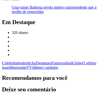
Gracyanne Barbosa revela motivo surpreendente que a
proíbe de engravidar
Em Destaque
320
shares
Celebridades
desfecho
Destaques
Famosos
final
Globo
O sétimo
guardião
resumo
TV
últimos capítulos
Recomendamos para você
Deixe seu comentário