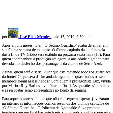
por
José Elias Mendes
maio 15, 2019, 3:50 pm
Após alguns meses no ar, ‘O Sétimo Guardião’ acaba de entrar em
sua última semana de exibição. O último capítulo da atual novela
das 21h da TV Globo será exibido na próxima sexta-feira (17). Para
quem acompanhou a produção até agora, a ansiedade é grande para
descobrir o desfecho dos personagens da cidade de Serro Azul.
Afinal, quem será o serial killer que está matando todos os guardiães
da fonte? O que será da Irmandade agora que quase todos os seus
membros foram assassinados? Com quem a protagonista Luz, vivida
por Marina Ruy Barbosa, vai ficar no final? As questões são muitas
e as respostas serão apresentadas ao longo da semana.
Para aqueles apressadinhos que não conseguem esperar, já vazaram
na internet as informações com os resumos dos últimos capítulos de
‘O Sétimo Guardião’. O folhetim de Aguinaldo Silva promete
terminar com um final bastante trágico, chocando o público que não