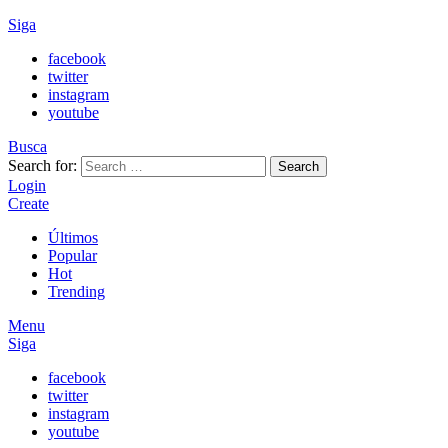
Siga
facebook
twitter
instagram
youtube
Busca
Search for:
Search
Login
Create
Últimos
Popular
Hot
Trending
Menu
Siga
facebook
twitter
instagram
youtube