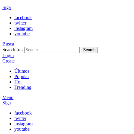
Siga
facebook
twitter
instagram
youtube
Busca
Search for:
Search
Login
Create
Últimos
Popular
Hot
Trending
Menu
Siga
facebook
twitter
instagram
youtube