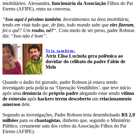
imobiliários. Alessandra,
funcionária da Associação
Filhos do Pai
Eterno (AFIPE), entra na conversa.
“
Isso aqui é péssimo também
. Investimentos na área imobiliária,
tendo em vista tudo que, de fato, todo mundo sabe que
eles fizeram
,
foi o quê? Um
roubo, né?
“.
Com medo de ser preso, padre Robson
diz:
“Isso não é bom”.
Veja também:
Atriz Elisa Lucinda gera polêmica ao
duvidar do celibato do padre Fábio de
Melo
Quando o áudio foi gravado, padre Robson já estava sendo
investigado pela polícia na ‘Operação Vendilhões’, que teve início
após uma
denúncia
do
próprio padre
alegando estar sendo
vítima
de extorsão
após
hackers terem descoberto
um
relacionamento
amoroso
dele.
Segundo as investigações, Padre Robson teria desembolsado
R$ 2,9
milhões
para os
chantagistas
, dinheiro que, segundo o Ministério
Público, certamente saiu dos cofres da Associação Filhos do Pai
Eterno (AFIPE).