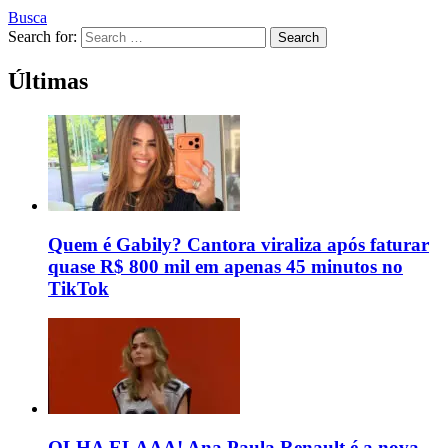
Busca
Search for:
Search
Últimas
Quem é Gabily? Cantora viraliza após faturar
quase R$ 800 mil em apenas 45 minutos no
TikTok
OLHA ELAAA! Ana Paula Renault é a nova