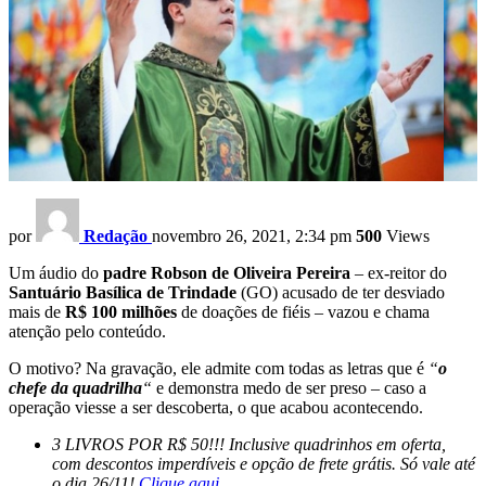
por
Redação
novembro 26, 2021, 2:34 pm
500
Views
Um áudio do
padre Robson de Oliveira Pereira
– ex-reitor do
Santuário Basílica de Trindade
(GO) acusado de ter desviado
mais de
R$ 100 milhões
de doações de fiéis – vazou e chama
atenção pelo conteúdo.
O motivo? Na gravação, ele admite com todas as letras que é
“
o
chefe da quadrilha
“
e demonstra medo de ser preso – caso a
operação viesse a ser descoberta, o que acabou acontecendo.
3 LIVROS POR R$ 50!!! Inclusive quadrinhos em oferta,
com descontos imperdíveis e opção de frete grátis. Só vale até
o dia 26/11!
Clique aqui
.