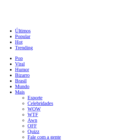
Últimos
Popular
Hot
Trending
Pop
Viral
Humor
Bizarro
Brasil
Mundo
Mais
Esporte
Celebridades
WOW
WTF
Awn
OFF
Quizz
Fale com a gente