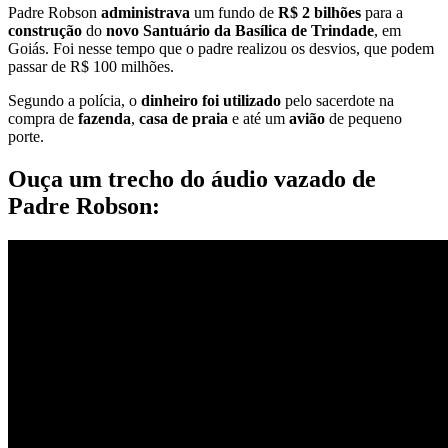
Padre Robson
administrava
um fundo de
R$ 2 bilhões
para a
construção
do
novo Santuário da Basílica de Trindade
, em
Goiás. Foi nesse tempo que o padre realizou os desvios, que podem
passar de R$ 100 milhões.
Segundo a polícia, o
dinheiro foi utilizado
pelo sacerdote na
compra de
fazenda
,
casa de praia
e até um
avião
de pequeno
porte.
Ouça um trecho do áudio vazado de
Padre Robson: