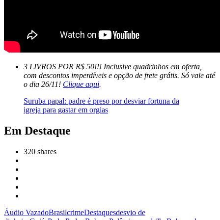
3 LIVROS POR R$ 50!!! Inclusive quadrinhos em oferta,
com descontos imperdíveis e opção de frete grátis. Só vale até
o dia 26/11!
Clique aqui
.
Suruba papal: padre é preso por desviar fortuna da
igreja para gastar em orgias
Em Destaque
320
shares
Áudio Vazado
Brasil
crime
Destaques
desvio de