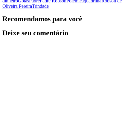
dinheiro
Goiás
Padre
Padre Robson
Polêmica
quadrilha
Robson de
Oliveira Pereira
Trindade
Recomendamos para você
Deixe seu comentário