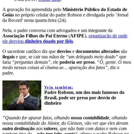
A gravação foi apreendida pelo
Ministério Público do Estado de
Goiás
no próprio celular do padre Robson e divulgada pelo ‘Jornal
da Record’ nesta quarta-feira (24).
Nela, o padre conversa com advogados e um integrante da
Associação Filhos do Pai Eterno
(
AFIPE
),
organização de onde
ele desviou
dinheiro doado por fiéis
.
O sacerdote católico diz que
desvios
e
documentos alterados
são
ilegais
e que, se cair nas mãos de
“um delegado meio doido”
que
faria
“perguntas demais”
, ele
poderia ser preso
.
“Ô, gente. O meu
medo nessas coisas aí chama-se… apuração dos fatos”,
diz o
padre.
Veja também:
Padre Robson, um dos mais famosos do
Brasil, pode ser preso por desvio de
dinheiro
“Quando for apurar fatos, olhando
nossa contabilidade
, olhando
nossa contabilidade do Júnior, do Gleison, vão ver que eles deram
outra destinação
aos
valores
, que não bate com datas e nem com
nenhum tipo de…
não tem jeito, gente
“,
afirma o padre Robson no