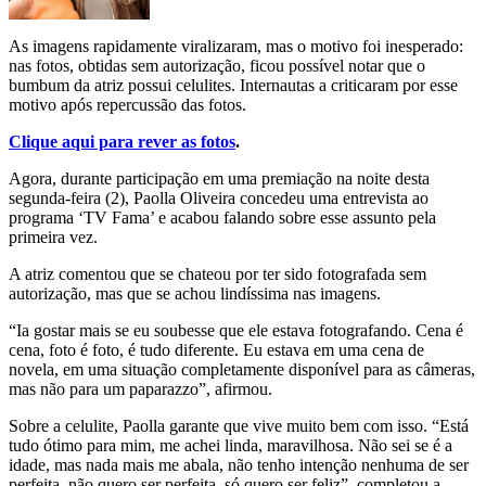
As imagens rapidamente viralizaram, mas o motivo foi inesperado:
nas fotos, obtidas sem autorização, ficou possível notar que o
bumbum da atriz possui celulites. Internautas a criticaram por esse
motivo após repercussão das fotos.
Clique aqui para rever as fotos
.
Agora, durante participação em uma premiação na noite desta
segunda-feira (2), Paolla Oliveira concedeu uma entrevista ao
programa ‘TV Fama’ e acabou falando sobre esse assunto pela
primeira vez.
A atriz comentou que se chateou por ter sido fotografada sem
autorização, mas que se achou lindíssima nas imagens.
“Ia gostar mais se eu soubesse que ele estava fotografando. Cena é
cena, foto é foto, é tudo diferente. Eu estava em uma cena de
novela, em uma situação completamente disponível para as câmeras,
mas não para um paparazzo”, afirmou.
Sobre a celulite, Paolla garante que vive muito bem com isso. “Está
tudo ótimo para mim, me achei linda, maravilhosa. Não sei se é a
idade, mas nada mais me abala, não tenho intenção nenhuma de ser
perfeita, não quero ser perfeita, só quero ser feliz”, completou a