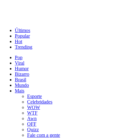
Últimos
Popular
Hot
Trending
Pop
Viral
Humor
Bizarro
Brasil
Mundo
Mais
Esporte
Celebridades
WOW
WTF
Awn
OFF
Quizz
Fale com a gente