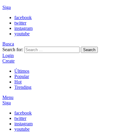
Siga
facebook
twitter
instagram
youtube
Busca
Search for:
Search
Login
Create
Últimos
Popular
Hot
Trending
Menu
Siga
facebook
twitter
instagram
youtube