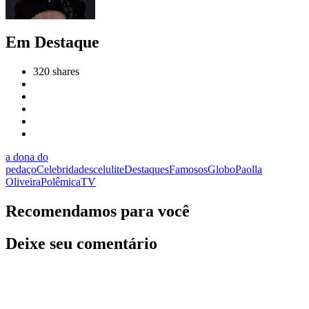
Em Destaque
320
shares
a dona do
pedaço
Celebridades
celulite
Destaques
Famosos
Globo
Paolla
Oliveira
Polêmica
TV
Recomendamos para você
Deixe seu comentário